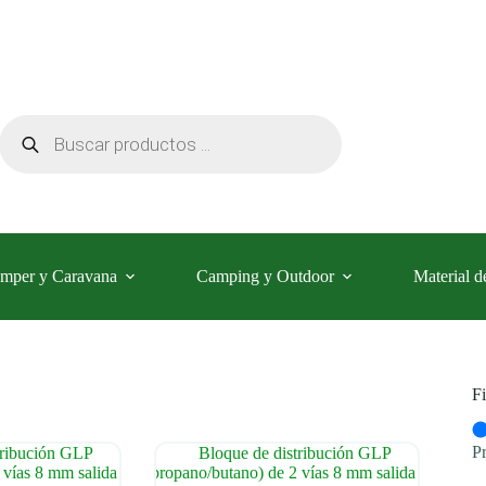
Búsqueda
de
productos
mper y Caravana
Camping y Outdoor
Material d
Fi
P