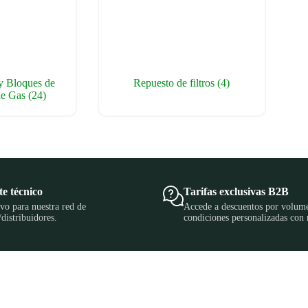
y Bloques de
Repuesto de filtros
(4)
 de Gas
(24)
e técnico
Tarifas exclusivas B2B
vo para nuestra red de
Accede a descuentos por volum
/distribuidores.
condiciones personalizadas con 