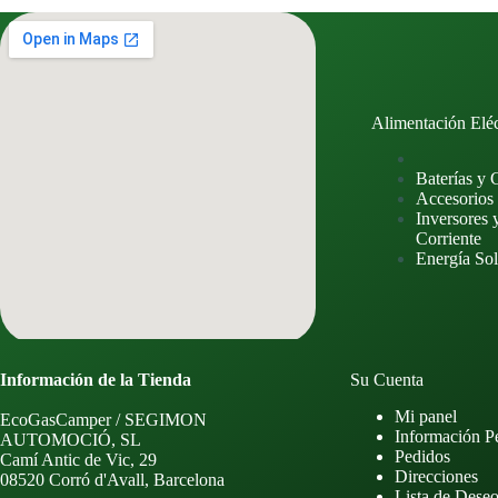
Alimentación Eléc
Baterías y 
Accesorios
Inversores 
Corriente
Energía Sol
Información de la Tienda
Su Cuenta
Mi panel
EcoGasCamper / SEGIMON
Información P
AUTOMOCIÓ, SL
Pedidos
Camí Antic de Vic, 29
Direcciones
08520 Corró d'Avall, Barcelona
Lista de Dese