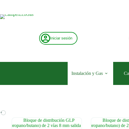
Saltar
al
contenido
Iniciar sesión
Instalación y Gas
Ca