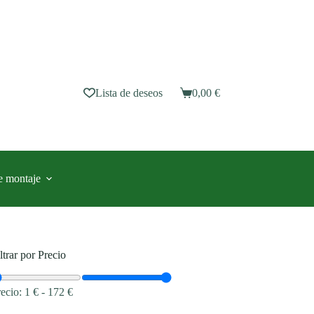
Lista de deseos
0,00
€
Carro
de
compra
e montaje
ltrar por Precio
recio:
1 €
-
172 €