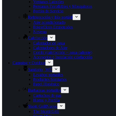
Ventanas Laterales
Persianas Enrollables y Mosquiteras
Portón de Servicio
Refrigeración y frío portátil
Aire acondicionado
Frigoríficos Empotrados
Neveras
Calefacción
Calentador de agua
Calentadores de Aire
Combi (calefacción + agua caliente)
Accesorios e Instalación calefacción
Camping y Outdoor
Sanitario | WC
Lavabos portatiles
Productos Sanitarios
Papel Higiénico
Barbacoas portatiles
Cartuchos de gas
Horno y Parrilla
Skotti Grill
Nuevo
The Skotti Grill