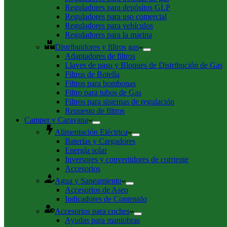
Reguladores para depósitos GLP
Reguladores para uso comercial
Reguladores para vehículos
Reguladores para la marina
Distribuidores y filtros gas
Adaptadores de filtros
Llaves de paso y Bloques de Distribución de Gas
Filtros de Botella
Filtros para bombonas
Filtro para tubos de Gas
Filtros para sistemas de regulación
Repuesto de filtros
Camper y Caravana
Alimentación Eléctrica
Baterías y Cargadores
Energía solar
Inversores y convertidores de corriente
Accesorios
Agua y Saneamiento
Accesorios de Aseo
Indicadores de Contenido
Accesorios para coches
Ayudas para maniobras