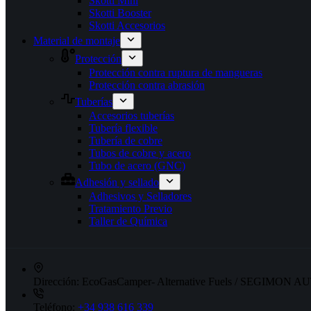
Skotti Mini
Skotti Booster
Skotti Accesorios
Material de montaje
Protección
Protección contra ruptura de mangueras
Protección contra abrasión
Tuberías
Accesorios tuberías
Tubería flexible
Tubería de cobre
Tubos de cobre y acero
Tubo de acero (GNC)
Adhesión y sellado
Adhesivos y Selladores
Tratamiento Previo
Taller de Química
Dirección:
EcoGasCamper- Alternative Fuels / SEGIMON AUT
Teléfono:
+34 938 616 339