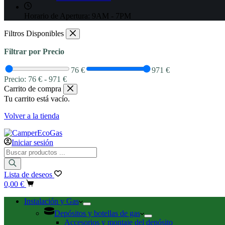
Horario de Apertura:
9AM - 7PM
Filtros Disponibles
Filtrar por Precio
76 €
971 €
Precio:
76 €
-
971 €
Carrito de compra
Tu carrito está vacío.
Volver a la tienda
Iniciar sesión
Búsqueda
de
productos
Lista de deseos
Carro
0,00
€
de
compra
Instalación y Gas
Depósitos y botellas de gas
Accesorios y montaje del depósito