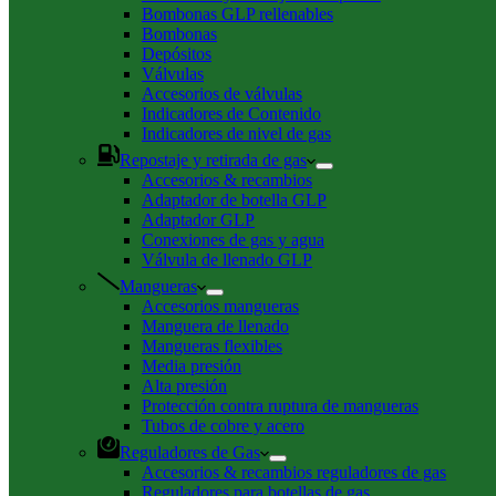
Bombonas GLP rellenables
Bombonas
Depósitos
Válvulas
Accesorios de válvulas
Indicadores de Contenido
Indicadores de nivel de gas
Repostaje y retirada de gas
Accesorios & recambios
Adaptador de botella GLP
Adaptador GLP
Conexiones de gas y agua
Válvula de llenado GLP
Mangueras
Accesorios mangueras
Manguera de llenado
Mangueras flexibles
Media presión
Alta presión
Protección contra ruptura de mangueras
Tubos de cobre y acero
Reguladores de Gas
Accesorios & recambios reguladores de gas
Reguladores para botellas de gas