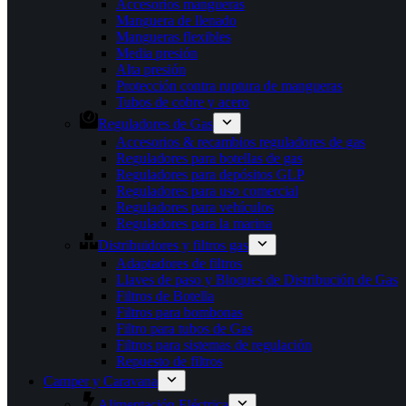
Accesorios mangueras
Manguera de llenado
Mangueras flexibles
Media presión
Alta presión
Protección contra ruptura de mangueras
Tubos de cobre y acero
Reguladores de Gas
Accesorios & recambios reguladores de gas
Reguladores para botellas de gas
Reguladores para depósitos GLP
Reguladores para uso comercial
Reguladores para vehículos
Reguladores para la marina
Distribuidores y filtros gas
Adaptadores de filtros
Llaves de paso y Bloques de Distribución de Gas
Filtros de Botella
Filtros para bombonas
Filtro para tubos de Gas
Filtros para sistemas de regulación
Repuesto de filtros
Camper y Caravana
Alimentación Eléctrica