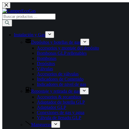
Saltar
al
contenido
Búsqueda
de
productos
Instalación y Gas
Depósitos y botellas de gas
Accesorios y montaje del depósito
Bombonas GLP rellenables
Bombonas
Depósitos
Válvulas
Accesorios de válvulas
Indicadores de Contenido
Indicadores de nivel de gas
Repostaje y retirada de gas
Accesorios & recambios
Adaptador de botella GLP
Adaptador GLP
Conexiones de gas y agua
Válvula de llenado GLP
Mangueras