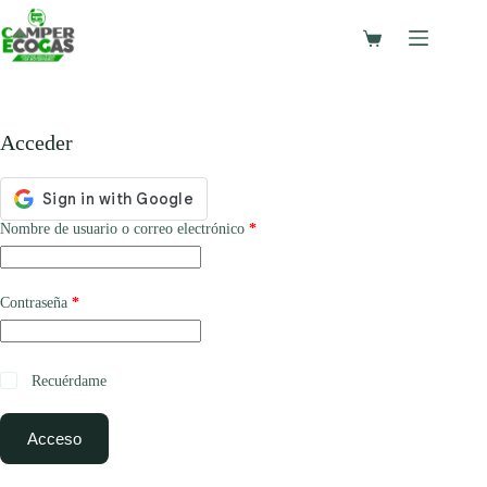
Saltar
al
Carro
contenido
de
compra
Acceder
Obligatorio
Nombre de usuario o correo electrónico
*
Obligatorio
Contraseña
*
Recuérdame
Acceso