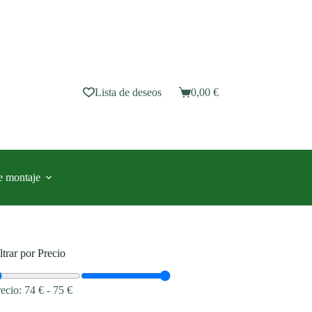
Lista de deseos
0,00
€
Carro
de
compra
e montaje
ltrar por Precio
recio:
74 €
-
75 €