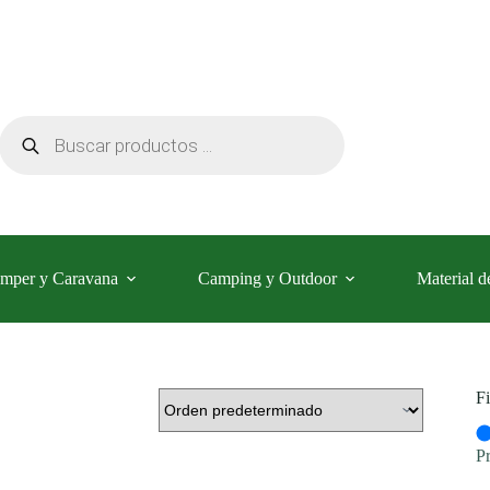
Búsqueda
de
productos
mper y Caravana
Camping y Outdoor
Material d
Fi
P