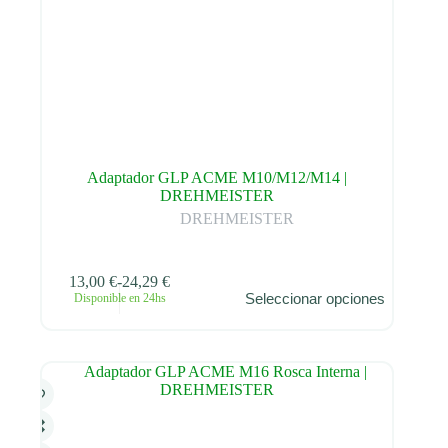
Adaptador GLP ACME M10/M12/M14 |
DREHMEISTER
DREHMEISTER
13,00
€
-
24,29
€
Este
Seleccionar opciones
Disponible en 24hs
producto
Rango
tiene
de
múltiples
precios:
variantes.
desde
Las
13,00 €
opciones
hasta
se
24,29 €
pueden
elegir