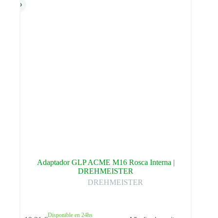
en
la
página
de
producto
Adaptador GLP ACME M16 Rosca Interna |
DREHMEISTER
DREHMEISTER
Disponible en 24hs