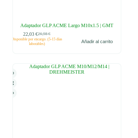
Adaptador GLP ACME Largo M10x1.5 | GMT
22,03
€
26,98
€
El
El
Disponible por encargo. (5-15 días
Añadir al carrito
precio
precio
laborables)
original
actual
era:
es:
26,98 €.
22,03 €.