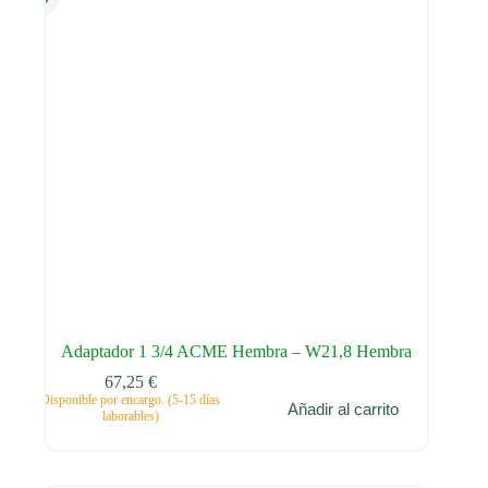
la
página
de
producto
Adaptador 1 3/4 ACME Hembra – W21,8 Hembra
67,25
€
Disponible por encargo. (5-15 días
Añadir al carrito
laborables)