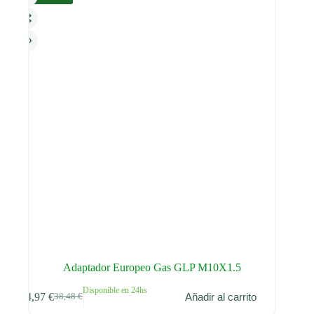
Adaptador Europeo Gas GLP M10X1.5
Disponible en 24hs
34,97
€
Añadir al carrito
38,48
€
El
El