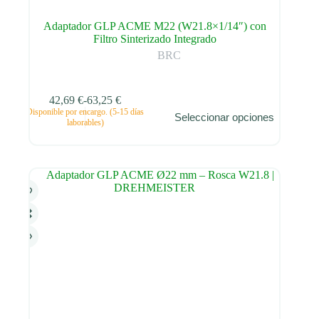
Adaptador GLP ACME M22 (W21.8×1/14″) con
Filtro Sinterizado Integrado
BRC
42,69
€
-
63,25
€
Este
Disponible por encargo. (5-15 días
Seleccionar opciones
producto
Rango
laborables)
tiene
de
múltiples
precios:
variantes.
desde
Las
42,69 €
opciones
hasta
se
63,25 €
pueden
elegir
en
la
página
de
producto