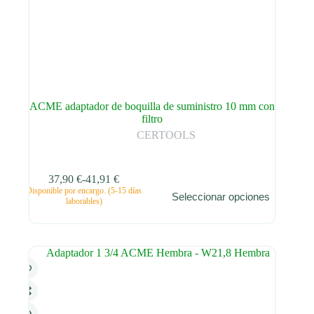
ACME adaptador de boquilla de suministro 10 mm con
filtro
CERTOOLS
37,90
€
-
41,91
€
Este
Disponible por encargo. (5-15 días
Seleccionar opciones
producto
Rango
laborables)
tiene
de
múltiples
precios:
variantes.
desde
Las
37,90 €
opciones
hasta
se
41,91 €
pueden
elegir
en