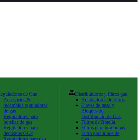
eguladores de Gas
Distribuidores y filtros gas
Accesorios &
Adaptadores de filtros
recambios reguladores
Llaves de paso y
de gas
Bloques de
Reguladores para
Distribución de Gas
botellas de gas
Filtros de Botella
Reguladores para
Filtros para bombonas
depósitos GLP
Filtro para tubos de
Reguladores para uso
Gas