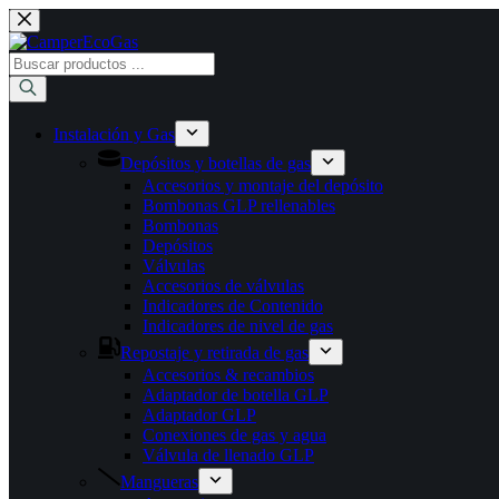
Saltar
al
contenido
Búsqueda
de
productos
Instalación y Gas
Depósitos y botellas de gas
Accesorios y montaje del depósito
Bombonas GLP rellenables
Bombonas
Depósitos
Válvulas
Accesorios de válvulas
Indicadores de Contenido
Indicadores de nivel de gas
Repostaje y retirada de gas
Accesorios & recambios
Adaptador de botella GLP
Adaptador GLP
Conexiones de gas y agua
Válvula de llenado GLP
Mangueras