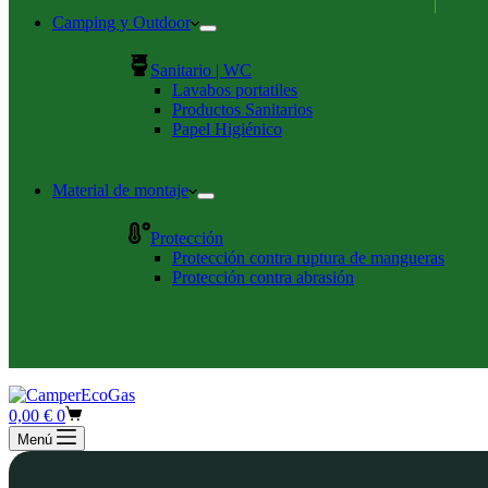
Camping y Outdoor
Sanitario | WC
Lavabos portatiles
Productos Sanitarios
Papel Higiénico
Material de montaje
Protección
Protección contra ruptura de mangueras
Protección contra abrasión
Carro
0,00
€
0
de
Menú
compra