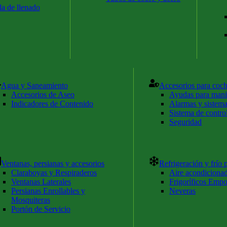
a de llenado
Agua y Saneamiento
Accesorios para coc
Accesorios de Aseo
Ayudas para mani
Indicadores de Contenido
Alarmas y sistema
Sistema de contro
Seguridad
Ventanas, persianas y accesorios
Refrigeración y frío p
Claraboyas y Respiraderos
Aire acondiciona
Ventanas Laterales
Frigoríficos Empo
Persianas Enrollables y
Neveras
Mosquiteras
Portón de Servicio