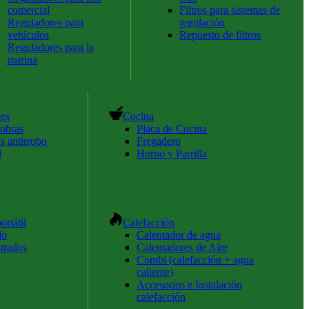
comercial
Filtros para sistemas de
Reguladores para
regulación
vehículos
Repuesto de filtros
Reguladores para la
marina
hes
Cocina
obras
Placa de Cocina
s antirrobo
Fregadero
l
Horno y Parrilla
ortátil
Calefacción
do
Calentador de agua
trados
Calentadores de Aire
Combi (calefacción + agua
caliente)
Accesorios e Instalación
calefacción