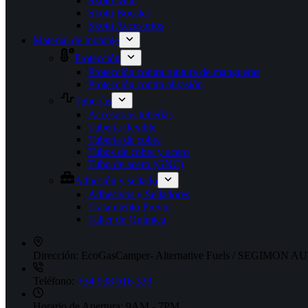
Skotti Mini
Skotti Booster
Skotti Accesorios
Material de montaje
Protección
Protección contra ruptura de mangueras
Protección contra abrasión
Tuberías
Accesorios tuberías
Tubería flexible
Tubería de cobre
Tubos de cobre y acero
Tubo de acero (GNC)
Adhesión y sellado
Adhesivos y Selladores
Tratamiento Previo
Taller de Química
Dirección:
EcoGasCamper- Alternative Fuels / SEGIMON AUT
Teléfono:
+34 938 616 339
Horario de Apertura:
9AM - 7PM