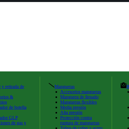
 y retirada de
Mangueras
R
Accesorios mangueras
orios &
Manguera de llenado
bios
Mangueras flexibles
dor de botella
Media presión
Alta presión
ador GLP
Protección contra
iones de gas y
ruptura de mangueras
Tubos de cobre y acero