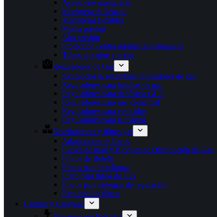
Accesorios mangueras
Manguera de llenado
Mangueras flexibles
Media presión
Alta presión
Protección contra ruptura de mangueras
Tubos de cobre y acero
Reguladores de Gas
Accesorios & recambios reguladores de gas
Reguladores para botellas de gas
Reguladores para depósitos GLP
Reguladores para uso comercial
Reguladores para vehículos
Reguladores para la marina
Distribuidores y filtros gas
Adaptadores de filtros
Llaves de paso y Bloques de Distribución de Gas
Filtros de Botella
Filtros para bombonas
Filtro para tubos de Gas
Filtros para sistemas de regulación
Repuesto de filtros
Camper y Caravana
Alimentación Eléctrica