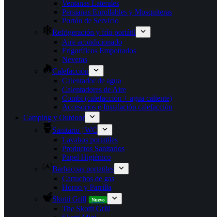
Ventanas Laterales
Persianas Enrollables y Mosquiteras
Portón de Servicio
Refrigeración y frío portátil
Aire acondicionado
Frigoríficos Empotrados
Neveras
Calefacción
Calentador de agua
Calentadores de Aire
Combi (calefacción + agua caliente)
Accesorios e Instalación calefacción
Camping y Outdoor
Sanitario | WC
Lavabos portatiles
Productos Sanitarios
Papel Higiénico
Barbacoas portatiles
Cartuchos de gas
Horno y Parrilla
Skotti Grill
Nuevo
The Skotti Grill