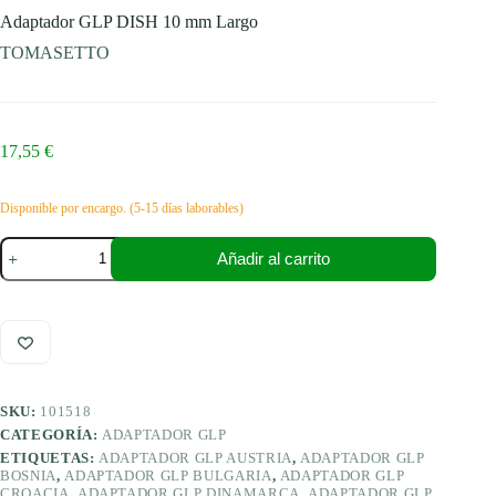
Adaptador GLP DISH 10 mm Largo
TOMASETTO
17,55
€
Disponible por encargo. (5-15 días laborables)
Adaptador
Añadir al carrito
GLP
DISH
10
mm
Largo
cantidad
SKU:
101518
CATEGORÍA:
ADAPTADOR GLP
ETIQUETAS:
ADAPTADOR GLP AUSTRIA
,
ADAPTADOR GLP
BOSNIA
,
ADAPTADOR GLP BULGARIA
,
ADAPTADOR GLP
CROACIA
,
ADAPTADOR GLP DINAMARCA
,
ADAPTADOR GLP