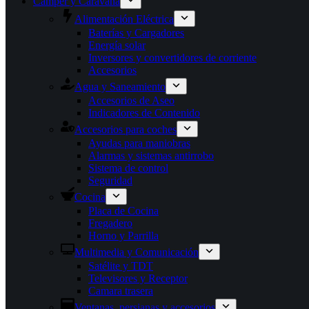
Camper y Caravana
Alimentación Eléctrica
Baterías y Cargadores
Energía solar
Inversores y convertidores de corriente
Accesorios
Agua y Saneamiento
Accesorios de Aseo
Indicadores de Contenido
Accesorios para coches
Ayudas para maniobras
Alarmas y sistemas antirrobo
Sistema de control
Seguridad
Cocina
Placa de Cocina
Fregadero
Horno y Parrilla
Multimedia y Comunicación
Satélite y TDT
Televisores y Receptor
Camara trasera
Ventanas, persianas y accesorios