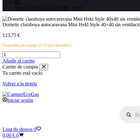
Horario de Apertura:
9AM - 7PM
Dometic claraboya autocaravana Mini Heki Style 40×40 sin ventilac
123,75
€
Disponible por encargo. (5-15 días laborables)
Dometic
claraboya
Añadir al carrito
autocaravana
Carrito de compra
Mini
Tu carrito está vacío.
Heki
Style
Volver a la tienda
40x40
sin
ventilación
Iniciar sesión
forzada
Búsqueda
43-
de
60mm
productos
cantidad
Lista de deseos
0
Carro
0,00
€
0