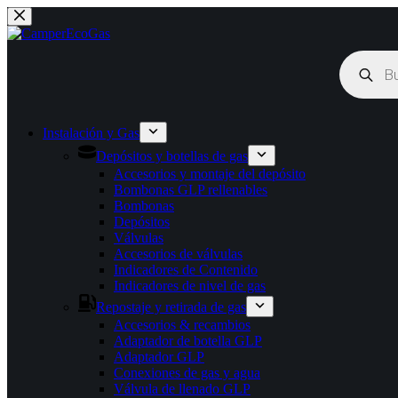
Saltar
al
contenido
Búsqueda
de
productos
Instalación y Gas
Depósitos y botellas de gas
Accesorios y montaje del depósito
Bombonas GLP rellenables
Bombonas
Depósitos
Válvulas
Accesorios de válvulas
Indicadores de Contenido
Indicadores de nivel de gas
Repostaje y retirada de gas
Accesorios & recambios
Adaptador de botella GLP
Adaptador GLP
Conexiones de gas y agua
Válvula de llenado GLP