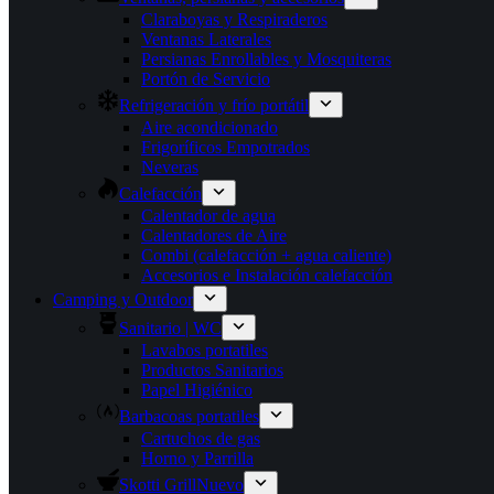
Claraboyas y Respiraderos
Ventanas Laterales
Persianas Enrollables y Mosquiteras
Portón de Servicio
Refrigeración y frío portátil
Aire acondicionado
Frigoríficos Empotrados
Neveras
Calefacción
Calentador de agua
Calentadores de Aire
Combi (calefacción + agua caliente)
Accesorios e Instalación calefacción
Camping y Outdoor
Sanitario | WC
Lavabos portatiles
Productos Sanitarios
Papel Higiénico
Barbacoas portatiles
Cartuchos de gas
Horno y Parrilla
Skotti Grill
Nuevo