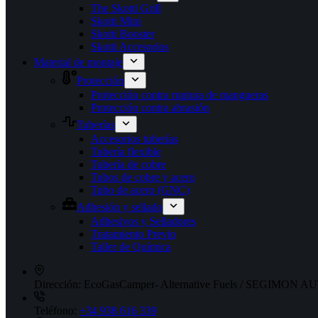
The Skotti Grill
Skotti Mini
Skotti Booster
Skotti Accesorios
Material de montaje
Protección
Protección contra ruptura de mangueras
Protección contra abrasión
Tuberías
Accesorios tuberías
Tubería flexible
Tubería de cobre
Tubos de cobre y acero
Tubo de acero (GNC)
Adhesión y sellado
Adhesivos y Selladores
Tratamiento Previo
Taller de Química
Dirección:
EcoGasCamper- Alternative Fuels / SEGIMON AUT
Teléfono:
+34 938 616 339