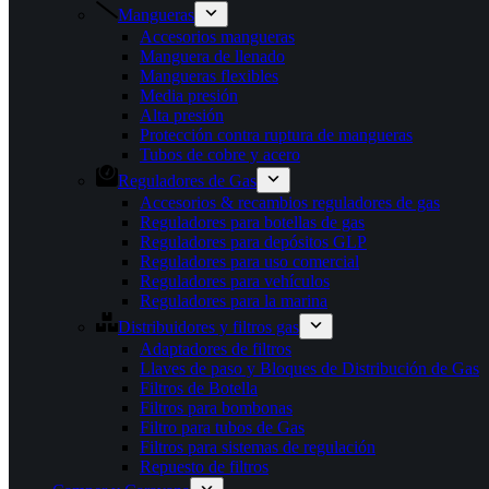
Mangueras
Accesorios mangueras
Manguera de llenado
Mangueras flexibles
Media presión
Alta presión
Protección contra ruptura de mangueras
Tubos de cobre y acero
Reguladores de Gas
Accesorios & recambios reguladores de gas
Reguladores para botellas de gas
Reguladores para depósitos GLP
Reguladores para uso comercial
Reguladores para vehículos
Reguladores para la marina
Distribuidores y filtros gas
Adaptadores de filtros
Llaves de paso y Bloques de Distribución de Gas
Filtros de Botella
Filtros para bombonas
Filtro para tubos de Gas
Filtros para sistemas de regulación
Repuesto de filtros