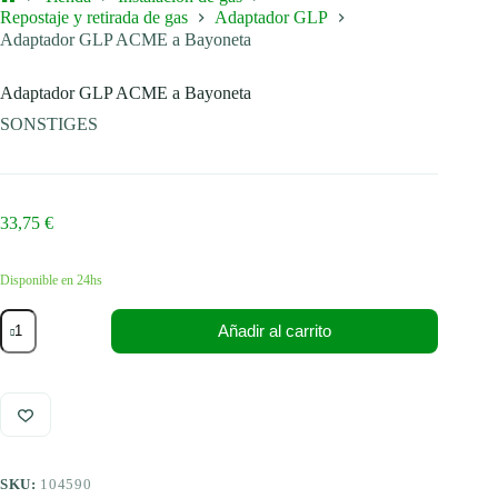
Inicio
Repostaje y retirada de gas
Adaptador GLP
Adaptador GLP ACME a Bayoneta
Adaptador GLP ACME a Bayoneta
SONSTIGES
33,75
€
Disponible en 24hs
Adaptador
Añadir al carrito
GLP
ACME
a
Bayoneta
cantidad
SKU:
104590