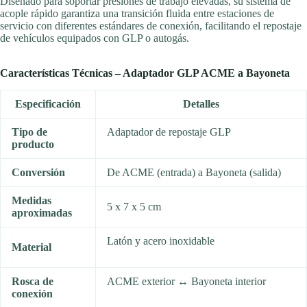
Diseñado para soportar presiones de trabajo elevadas, su sistema de
acople rápido garantiza una transición fluida entre estaciones de
servicio con diferentes estándares de conexión, facilitando el repostaje
de vehículos equipados con GLP o autogás.
©RecambiosEcoGas
Características Técnicas – Adaptador GLP ACME a Bayoneta
Especificación
Detalles
Tipo de
Adaptador de repostaje GLP
producto
©RecambiosEcoGas
Conversión
De ACME (entrada) a Bayoneta (salida)
Medidas
5 x 7 x 5 cm
©RecambiosEcoGas
aproximadas
Latón y acero inoxidable
Material
©RecambiosEcoGas
Rosca de
ACME exterior ↔ Bayoneta interior
conexión
©RecambiosEcoGas