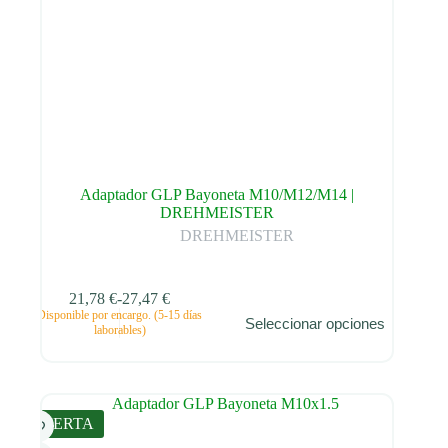
Adaptador GLP Bayoneta M10/M12/M14 |
DREHMEISTER
DREHMEISTER
21,78
€
-
27,47
€
Este
Disponible por encargo. (5-15 días
Seleccionar opciones
producto
Rango
laborables)
tiene
de
múltiples
precios:
variantes.
desde
Las
21,78 €
opciones
hasta
OFERTA
se
27,47 €