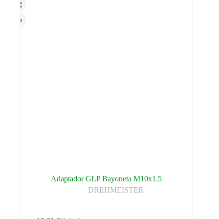
pueden
elegir
en
la
página
de
producto
Adaptador GLP Bayoneta M10x1.5
DREHMEISTER