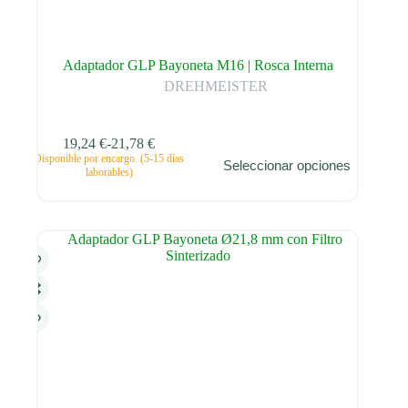
Adaptador GLP Bayoneta M16 | Rosca Interna
DREHMEISTER
19,24
€
-
21,78
€
Este
Disponible por encargo. (5-15 días
Seleccionar opciones
producto
Rango
laborables)
tiene
de
múltiples
precios:
variantes.
desde
Las
19,24 €
opciones
hasta
se
21,78 €
pueden
elegir
en
la
página
de
producto