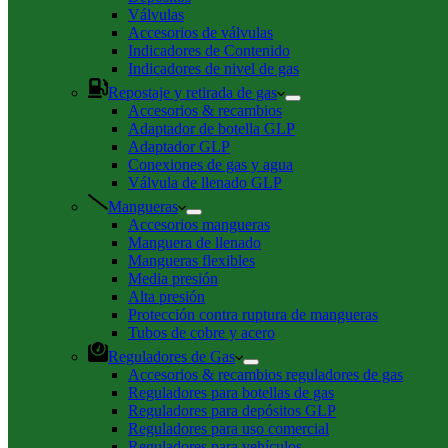
Válvulas
Accesorios de válvulas
Indicadores de Contenido
Indicadores de nivel de gas
Repostaje y retirada de gas
Accesorios & recambios
Adaptador de botella GLP
Adaptador GLP
Conexiones de gas y agua
Válvula de llenado GLP
Mangueras
Accesorios mangueras
Manguera de llenado
Mangueras flexibles
Media presión
Alta presión
Protección contra ruptura de mangueras
Tubos de cobre y acero
Reguladores de Gas
Accesorios & recambios reguladores de gas
Reguladores para botellas de gas
Reguladores para depósitos GLP
Reguladores para uso comercial
Reguladores para vehículos