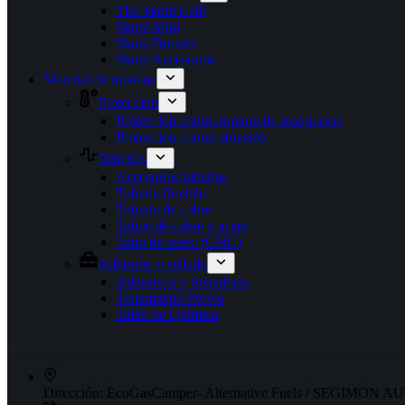
The Skotti Grill
Skotti Mini
Skotti Booster
Skotti Accesorios
Material de montaje
Protección
Protección contra ruptura de mangueras
Protección contra abrasión
Tuberías
Accesorios tuberías
Tubería flexible
Tubería de cobre
Tubos de cobre y acero
Tubo de acero (GNC)
Adhesión y sellado
Adhesivos y Selladores
Tratamiento Previo
Taller de Química
Dirección:
EcoGasCamper- Alternative Fuels / SEGIMON AUT