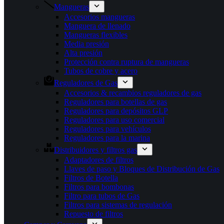
Mangueras
Accesorios mangueras
Manguera de llenado
Mangueras flexibles
Media presión
Alta presión
Protección contra ruptura de mangueras
Tubos de cobre y acero
Reguladores de Gas
Accesorios & recambios reguladores de gas
Reguladores para botellas de gas
Reguladores para depósitos GLP
Reguladores para uso comercial
Reguladores para vehículos
Reguladores para la marina
Distribuidores y filtros gas
Adaptadores de filtros
Llaves de paso y Bloques de Distribución de Gas
Filtros de Botella
Filtros para bombonas
Filtro para tubos de Gas
Filtros para sistemas de regulación
Repuesto de filtros