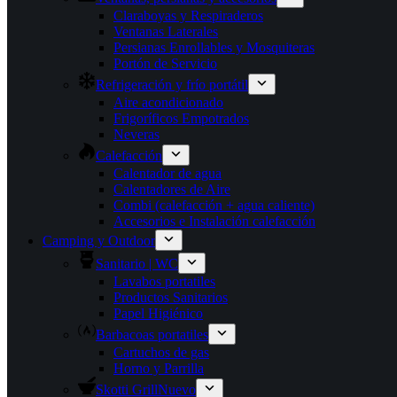
Claraboyas y Respiraderos
Ventanas Laterales
Persianas Enrollables y Mosquiteras
Portón de Servicio
Refrigeración y frío portátil
Aire acondicionado
Frigoríficos Empotrados
Neveras
Calefacción
Calentador de agua
Calentadores de Aire
Combi (calefacción + agua caliente)
Accesorios e Instalación calefacción
Camping y Outdoor
Sanitario | WC
Lavabos portatiles
Productos Sanitarios
Papel Higiénico
Barbacoas portatiles
Cartuchos de gas
Horno y Parrilla
Skotti Grill
Nuevo