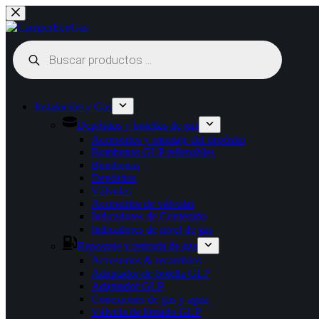
Saltar
al
contenido
Búsqueda
de
productos
Instalación y Gas
Depósitos y botellas de gas
Accesorios y montaje del depósito
Bombonas GLP rellenables
Bombonas
Depósitos
Válvulas
Accesorios de válvulas
Indicadores de Contenido
Indicadores de nivel de gas
Repostaje y retirada de gas
Accesorios & recambios
Adaptador de botella GLP
Adaptador GLP
Conexiones de gas y agua
Válvula de llenado GLP