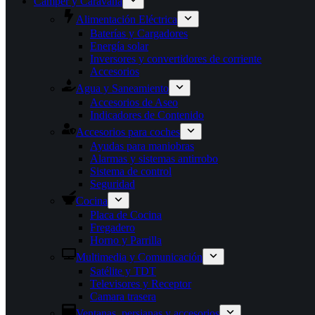
Camper y Caravana
Alimentación Eléctrica
Baterías y Cargadores
Energía solar
Inversores y convertidores de corriente
Accesorios
Agua y Saneamiento
Accesorios de Aseo
Indicadores de Contenido
Accesorios para coches
Ayudas para maniobras
Alarmas y sistemas antirrobo
Sistema de control
Seguridad
Cocina
Placa de Cocina
Fregadero
Horno y Parrilla
Multimedia y Comunicación
Satélite y TDT
Televisores y Receptor
Camara trasera
Ventanas, persianas y accesorios