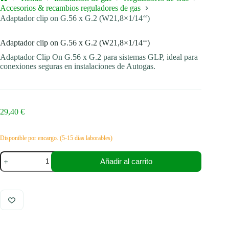
Inicio
Accesorios & recambios reguladores de gas
Adaptador clip on G.56 x G.2 (W21,8×1/14‘‘)
Adaptador clip on G.56 x G.2 (W21,8×1/14‘‘)
Adaptador Clip On G.56 x G.2 para sistemas GLP, ideal para
conexiones seguras en instalaciones de Autogas.
29,40
€
Disponible por encargo. (5-15 días laborables)
Adaptador
Añadir al carrito
clip
on
G.56
x
G.2
(W21,8x1/14‘‘)
cantidad