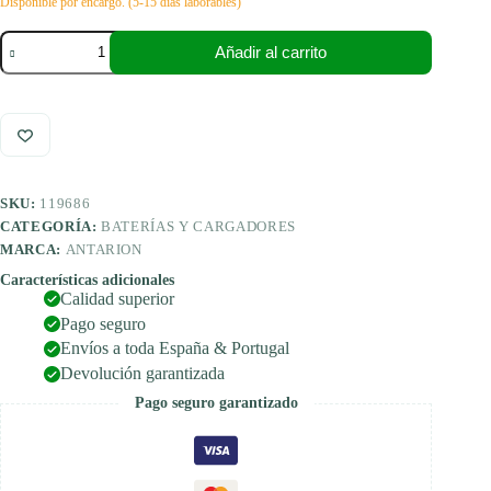
Disponible por encargo. (5-15 días laborables)
Antarion
Añadir al carrito
Batería
de
litio
310
Ah
EASY
+
Bluetooth,
SKU:
119686
con
calefactor
CATEGORÍA:
BATERÍAS Y CARGADORES
integrado,
MARCA:
ANTARION
SLIM
cantidad
Características adicionales
Calidad superior
Pago seguro
Envíos a toda España & Portugal
Devolución garantizada
Pago seguro garantizado