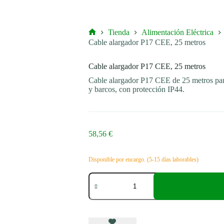
Tienda
Alimentación Eléctrica
Inicio
Cable alargador P17 CEE, 25 metros
Cable alargador P17 CEE, 25 metros
Cable alargador P17 CEE de 25 metros par
y barcos, con protección IP44.
58,56
€
Disponible por encargo. (5-15 días laborables)
Cable
alargador
P17
CEE,
25
metros