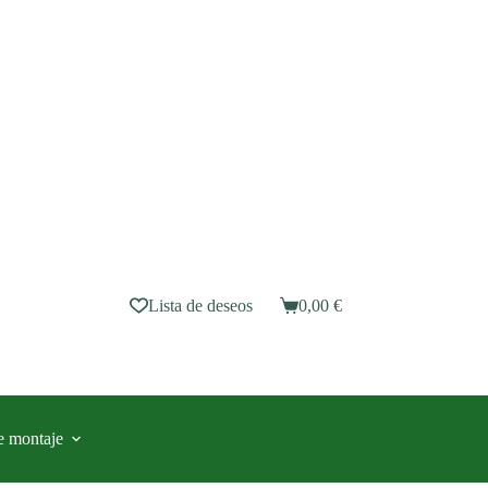
Lista de deseos
0,00
€
Carro
de
compra
e montaje