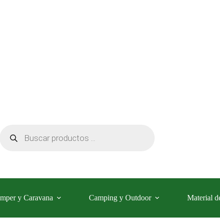
Búsqueda
de
productos
mper y Caravana
Camping y Outdoor
Material d