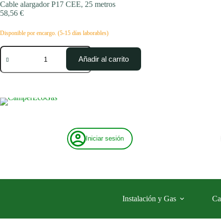
Saltar
Cable alargador P17 CEE, 25 metros
al
58,56
€
contenido
Disponible por encargo. (5-15 días laborables)
Cable
alargador
Añadir al carrito
P17
CEE,
25
metros
cantidad
Iniciar sesión
Instalación y Gas
Ca