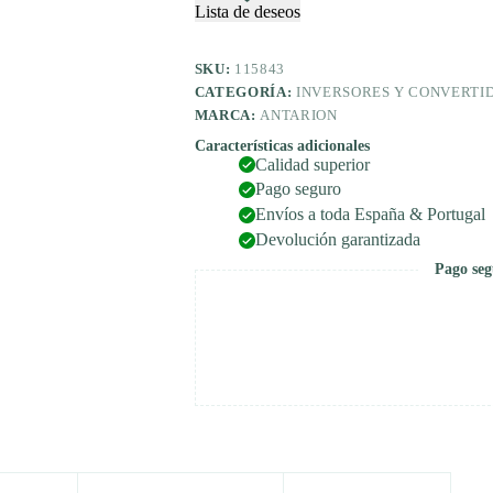
cantidad
Lista de deseos
SKU:
115843
CATEGORÍA:
INVERSORES Y CONVERTI
MARCA:
ANTARION
Características adicionales
Calidad superior
Pago seguro
Envíos a toda España & Portugal
Devolución garantizada
Pago seg