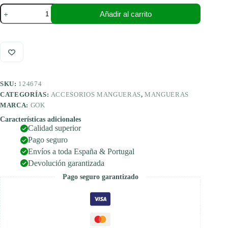
Conector
Añadir al carrito
de
manguera
GOK
2
x
G1/4LH-
KN
cantidad
SKU:
124674
CATEGORÍAS:
ACCESORIOS MANGUERAS
,
MANGUERAS
MARCA:
GOK
Características adicionales
Calidad superior
Pago seguro
Envíos a toda España & Portugal
Devolución garantizada
Pago seguro garantizado