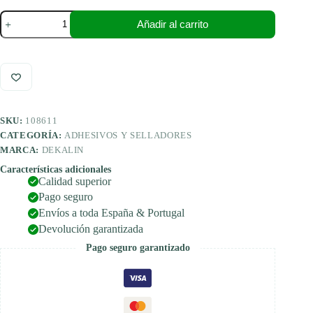
Dekalin
Añadir al carrito
DEKAsyl
MS
1
-
Sellador
adhesivo
polimérico
290
SKU:
108611
ml
(blanco)
CATEGORÍA:
ADHESIVOS Y SELLADORES
cantidad
MARCA:
DEKALIN
Características adicionales
Calidad superior
Pago seguro
Envíos a toda España & Portugal
Devolución garantizada
Pago seguro garantizado