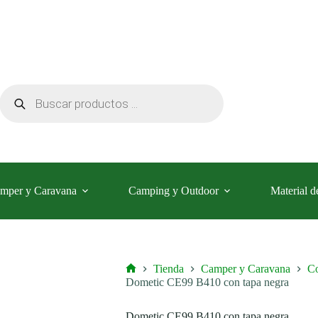
Búsqueda
de
productos
mper y Caravana
Camping y Outdoor
Material d
Tienda
Camper y Caravana
Co
Inicio
Dometic CE99 B410 con tapa negra
Dometic CE99 B410 con tapa negra