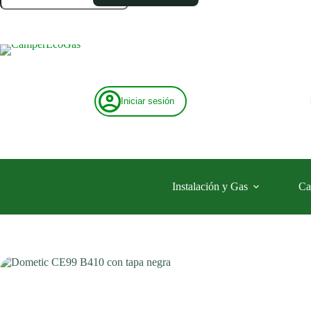
con
tapa
negra
cantidad
Iniciar sesión
Instalación y Gas
Ca