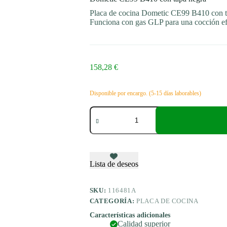
Placa de cocina Dometic CE99 B410 con ta
Funciona con gas GLP para una cocción efi
158,28
€
Disponible por encargo. (5-15 días laborables)
Dometic
CE99
B410
con
tapa
negra
cantidad
Lista de deseos
SKU:
116481A
CATEGORÍA:
PLACA DE COCINA
Características adicionales
Calidad superior