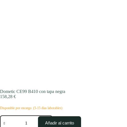
Dometic CE99 B410 con tapa negra
158,28
€
Disponible por encargo. (5-15 días laborables)
Dometic
CE99
Añadir al carrito
B410