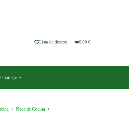
Lista de deseos
0,00
€
Carro
de
compra
e montaje
cina
Placa de Cocina