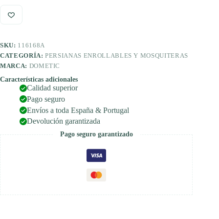
puerta
580
x
1100
mm
SKU:
116168A
cantidad
CATEGORÍA:
PERSIANAS ENROLLABLES Y MOSQUITERAS
MARCA:
DOMETIC
Características adicionales
Calidad superior
Pago seguro
Envíos a toda España & Portugal
Devolución garantizada
Pago seguro garantizado