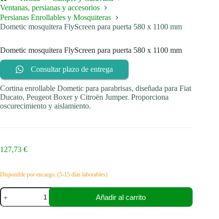
Inicio
Ventanas, persianas y accesorios
Persianas Enrollables y Mosquiteras
Dometic mosquitera FlyScreen para puerta 580 x 1100 mm
Dometic mosquitera FlyScreen para puerta 580 x 1100 mm
Consultar plazo de entrega
Cortina enrollable Dometic para parabrisas, diseñada para Fiat
Ducato, Peugeot Boxer y Citroën Jumper. Proporciona
oscurecimiento y aislamiento.
127,73
€
Disponible por encargo. (5-15 días laborables)
Dometic
Añadir al carrito
mosquitera
FlyScreen
para