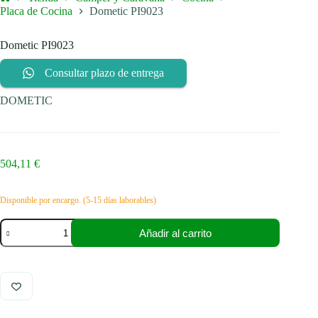
Inicio
Placa de Cocina
Dometic PI9023
Dometic PI9023
Consultar plazo de entrega
DOMETIC
504,11
€
Disponible por encargo. (5-15 días laborables)
Dometic
Añadir al carrito
PI9023
cantidad