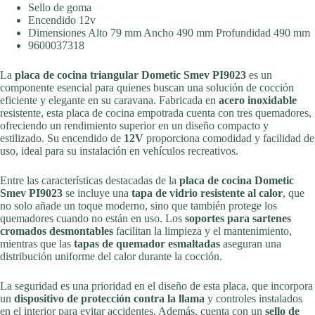
Sello de goma
Encendido 12v
Dimensiones Alto 79 mm Ancho 490 mm Profundidad 490 mm
9600037318
La
placa de cocina triangular Dometic Smev PI9023
es un
componente esencial para quienes buscan una solución de cocción
eficiente y elegante en su caravana. Fabricada en
acero inoxidable
resistente, esta placa de cocina empotrada cuenta con tres quemadores,
ofreciendo un rendimiento superior en un diseño compacto y
estilizado. Su encendido de
12V
proporciona comodidad y facilidad de
uso, ideal para su instalación en vehículos recreativos.
Entre las características destacadas de la
placa de cocina Dometic
Smev PI9023
se incluye una
tapa de vidrio resistente al calor
, que
no solo añade un toque moderno, sino que también protege los
quemadores cuando no están en uso. Los
soportes para sartenes
cromados desmontables
facilitan la limpieza y el mantenimiento,
mientras que las
tapas de quemador esmaltadas
aseguran una
distribución uniforme del calor durante la cocción.
La seguridad es una prioridad en el diseño de esta placa, que incorpora
un
dispositivo de protección contra la llama
y controles instalados
en el interior para evitar accidentes. Además, cuenta con un
sello de