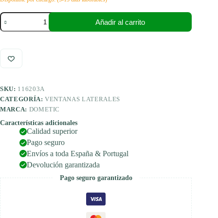
Dometic
Añadir al carrito
S4
ventana
corredera
y
practicable
700x450
cantidad
SKU:
116203A
CATEGORÍA:
VENTANAS LATERALES
MARCA:
DOMETIC
Características adicionales
Calidad superior
Pago seguro
Envíos a toda España & Portugal
Devolución garantizada
Pago seguro garantizado