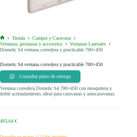
Tienda
Camper y Caravana
Inicio
Ventanas, persianas y accesorios
Ventanas Laterales
Dometic S4 ventana corredera y practicable 700×450
Dometic S4 ventana corredera y practicable 700×450
Consultar plazo de entrega
Ventana corredera Dometic S4 700×450 con mosquitera y
doble acristalamiento, ideal para caravanas y autocaravanas.
493,64
€
Disponible por encargo. (5-15 días laborables)