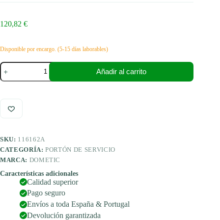
120,82
€
Disponible por encargo. (5-15 días laborables)
Dometic
Añadir al carrito
SK
5
tapa
de
mantenimiento
650
x
350
SKU:
116162A
mm
cantidad
CATEGORÍA:
PORTÓN DE SERVICIO
MARCA:
DOMETIC
Características adicionales
Calidad superior
Pago seguro
Envíos a toda España & Portugal
Devolución garantizada