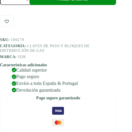
válvula
de
cambio
manual
salida
8
mm
cantidad
SKU:
106279
CATEGORÍA:
LLAVES DE PASO Y BLOQUES DE
DISTRIBUCIÓN DE GAS
MARCA:
GOK
Características adicionales
Calidad superior
Pago seguro
Envíos a toda España & Portugal
Devolución garantizada
Pago seguro garantizado