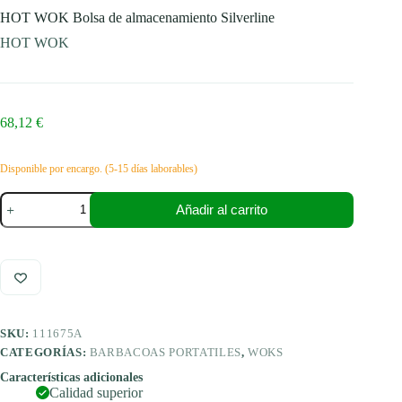
HOT WOK Bolsa de almacenamiento Silverline
HOT WOK
68,12
€
Disponible por encargo. (5-15 días laborables)
HOT
Añadir al carrito
WOK
Bolsa
de
almacenamiento
Silverline
cantidad
SKU:
111675A
CATEGORÍAS:
BARBACOAS PORTATILES
,
WOKS
Características adicionales
Calidad superior