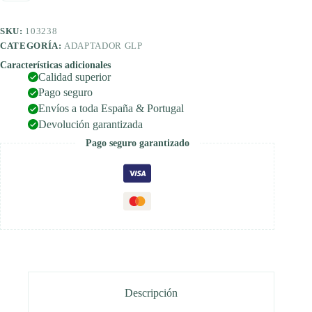
-
NGV1
SKU:
103238
-
M12x1
CATEGORÍA:
ADAPTADOR GLP
cantidad
Características adicionales
Calidad superior
Pago seguro
Envíos a toda España & Portugal
Devolución garantizada
Pago seguro garantizado
Descripción