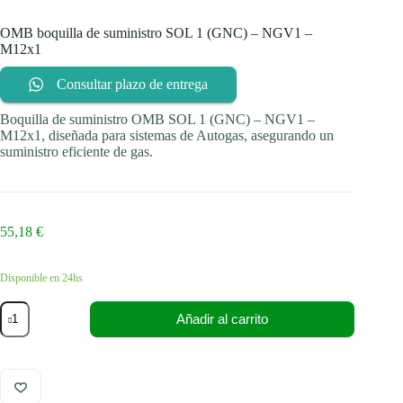
OMB boquilla de suministro SOL 1 (GNC) – NGV1 –
M12x1
Consultar plazo de entrega
Boquilla de suministro OMB SOL 1 (GNC) – NGV1 –
M12x1, diseñada para sistemas de Autogas, asegurando un
suministro eficiente de gas.
55,18
€
Disponible en 24hs
OMB
Añadir al carrito
boquilla
de
suministro
SOL
1
(GNC)