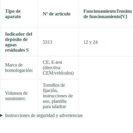
Tipo de
Funcionamiento
Tensión
Nº de artículo
aparato
de funcionamiento
[V]
Indicador del
depósito de
5313
12 y 24
aguas
residuales S
CE, E-test
Marca de
(directiva
homologación:
CEM/vehículos)
Tornillos de
fijación,
Volumen de
instrucciones de
suministro:
uso, plantilla
para taladrar
Instrucciones de seguridad y advertencias