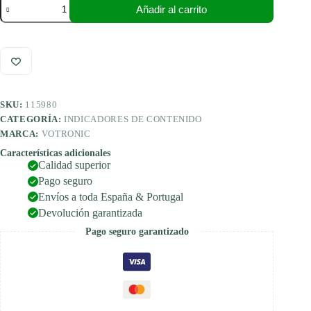
Votronic
Añadir al carrito
indicador
del
depósito
de
aguas
residuales
S
cantidad
SKU:
115980
CATEGORÍA:
INDICADORES DE CONTENIDO
MARCA:
VOTRONIC
Características adicionales
Calidad superior
Pago seguro
Envíos a toda España & Portugal
Devolución garantizada
Pago seguro garantizado