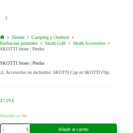
Tienda
Camping y Outdoor
Inicio
Barbacoas portatiles
Skotti Grill
Skotti Accesorios
SKOTTI Stone | Piedra
SKOTTI Stone | Piedra
⚠️
Accesorios no incluidos: SKOTTI Cap ni SKOTTI Flip.
47,19
€
Disponible en 24hs
SKOTTI
Añadir al carrito
Stone