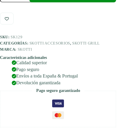
|
Piedra
cantidad
SKU:
SK129
CATEGORÍAS:
SKOTTI ACCESORIOS
,
SKOTTI GRILL
MARCA:
SKOTTI
Características adicionales
Calidad superior
Pago seguro
Envíos a toda España & Portugal
Devolución garantizada
Pago seguro garantizado