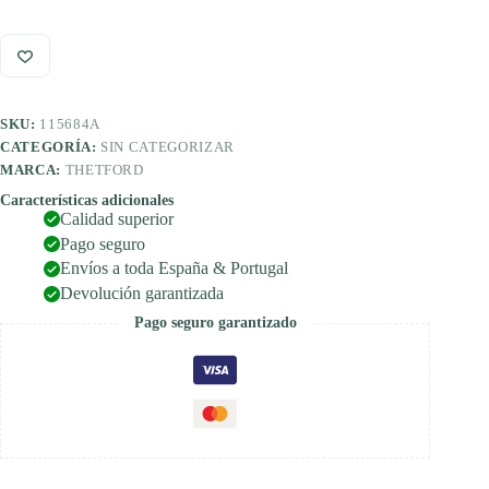
-
Derecha
(Serie
C400)
cantidad
SKU:
115684A
CATEGORÍA:
SIN CATEGORIZAR
MARCA:
THETFORD
Características adicionales
Calidad superior
Pago seguro
Envíos a toda España & Portugal
Devolución garantizada
Pago seguro garantizado