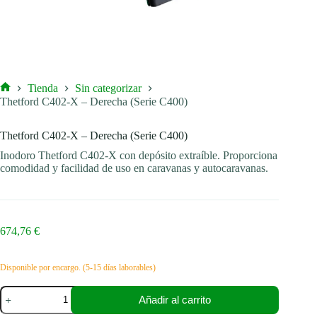
Tienda
Sin categorizar
Inicio
Thetford C402-X – Derecha (Serie C400)
Thetford C402-X – Derecha (Serie C400)
Inodoro Thetford C402-X con depósito extraíble. Proporciona
comodidad y facilidad de uso en caravanas y autocaravanas.
674,76
€
Disponible por encargo. (5-15 días laborables)
Thetford
Añadir al carrito
C402-
X