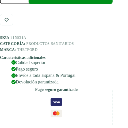
Verde
2
L
cantidad
SKU:
115631A
CATEGORÍA:
PRODUCTOS SANITARIOS
MARCA:
THETFORD
Características adicionales
Calidad superior
Pago seguro
Envíos a toda España & Portugal
Devolución garantizada
Pago seguro garantizado