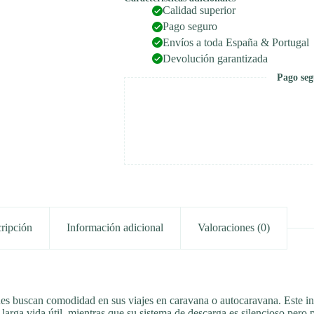
Calidad superior
Pago seguro
Envíos a toda España & Portugal
Devolución garantizada
Pago seg
ripción
Información adicional
Valoraciones (0)
enes buscan comodidad en sus viajes en caravana o autocaravana. Este 
arga vida útil, mientras que su sistema de descarga es silencioso pero 