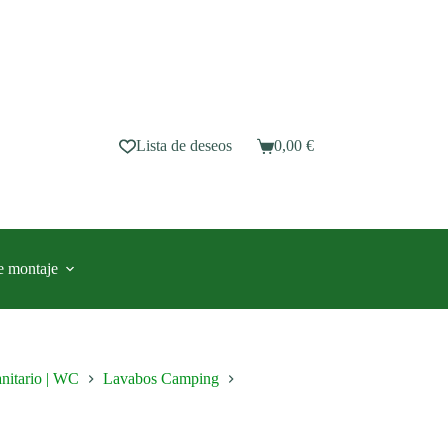
Lista de deseos
0,00
€
Carro
de
compra
e montaje
nitario | WC
Lavabos Camping