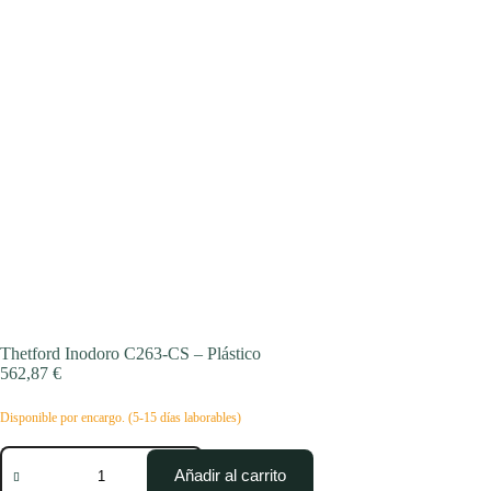
Thetford Inodoro C263-CS – Plástico
562,87
€
Disponible por encargo. (5-15 días laborables)
Thetford
Inodoro
Añadir al carrito
C263-