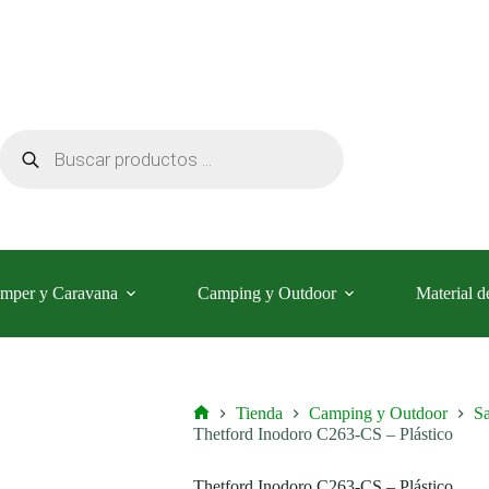
Búsqueda
de
productos
mper y Caravana
Camping y Outdoor
Material d
Tienda
Camping y Outdoor
Sa
Inicio
Thetford Inodoro C263-CS – Plástico
Thetford Inodoro C263-CS – Plástico