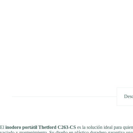
Desc
El
inodoro portátil Thetford C263-CS
es la solución ideal para qui
vaciado y mantenimiento. Su diseño en plástico duradero garantiza una l