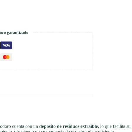
uro garantizado
inodoro cuenta con un
depósito de residuos extraíble
, lo que facilita su
potente, ofreciendo una experiencia de uso cómoda y eficiente.