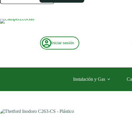
CS
-
Plástico
cantidad
Iniciar sesión
Instalación y Gas
Ca