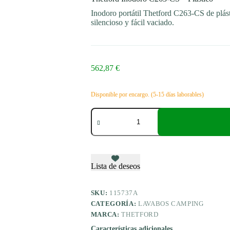
Inodoro portátil Thetford C263-CS de plást
silencioso y fácil vaciado.
562,87
€
Disponible por encargo. (5-15 días laborables)
Thetford
Inodoro
C263-
CS
-
Plástico
cantidad
Lista de deseos
SKU:
115737A
CATEGORÍA:
LAVABOS CAMPING
MARCA:
THETFORD
Características adicionales