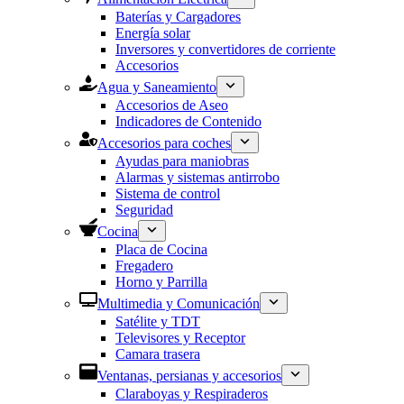
Baterías y Cargadores
Energía solar
Inversores y convertidores de corriente
Accesorios
Agua y Saneamiento
Accesorios de Aseo
Indicadores de Contenido
Accesorios para coches
Ayudas para maniobras
Alarmas y sistemas antirrobo
Sistema de control
Seguridad
Cocina
Placa de Cocina
Fregadero
Horno y Parrilla
Multimedia y Comunicación
Satélite y TDT
Televisores y Receptor
Camara trasera
Ventanas, persianas y accesorios
Claraboyas y Respiraderos