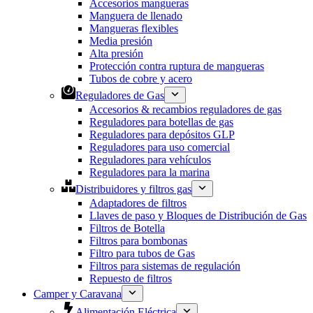
Accesorios mangueras
Manguera de llenado
Mangueras flexibles
Media presión
Alta presión
Protección contra ruptura de mangueras
Tubos de cobre y acero
Reguladores de Gas
Accesorios & recambios reguladores de gas
Reguladores para botellas de gas
Reguladores para depósitos GLP
Reguladores para uso comercial
Reguladores para vehículos
Reguladores para la marina
Distribuidores y filtros gas
Adaptadores de filtros
Llaves de paso y Bloques de Distribución de Gas
Filtros de Botella
Filtros para bombonas
Filtro para tubos de Gas
Filtros para sistemas de regulación
Repuesto de filtros
Camper y Caravana
Alimentación Eléctrica