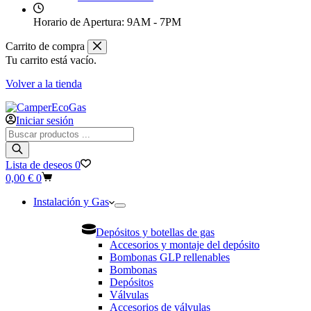
Horario de Apertura:
9AM - 7PM
Carrito de compra
Tu carrito está vacío.
Volver a la tienda
Iniciar sesión
Búsqueda
de
productos
Lista de deseos
0
Carro
0,00
€
0
de
compra
Instalación y Gas
Depósitos y botellas de gas
Accesorios y montaje del depósito
Bombonas GLP rellenables
Bombonas
Depósitos
Válvulas
Accesorios de válvulas