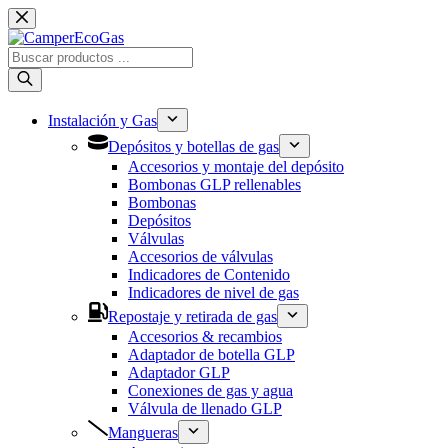
de
Saltar
absorción
al
cantidad
contenido
Búsqueda
de
productos
Instalación y Gas
Depósitos y botellas de gas
Accesorios y montaje del depósito
Bombonas GLP rellenables
Bombonas
Depósitos
Válvulas
Accesorios de válvulas
Indicadores de Contenido
Indicadores de nivel de gas
Repostaje y retirada de gas
Accesorios & recambios
Adaptador de botella GLP
Adaptador GLP
Conexiones de gas y agua
Válvula de llenado GLP
Mangueras