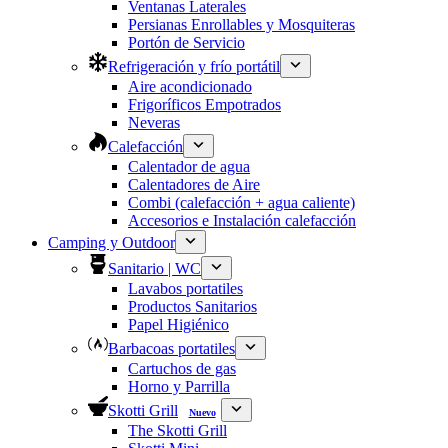
Ventanas Laterales
Persianas Enrollables y Mosquiteras
Portón de Servicio
Refrigeración y frío portátil
Aire acondicionado
Frigoríficos Empotrados
Neveras
Calefacción
Calentador de agua
Calentadores de Aire
Combi (calefacción + agua caliente)
Accesorios e Instalación calefacción
Camping y Outdoor
Sanitario | WC
Lavabos portatiles
Productos Sanitarios
Papel Higiénico
Barbacoas portatiles
Cartuchos de gas
Horno y Parrilla
Skotti Grill
Nuevo
The Skotti Grill