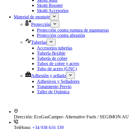
Skotti Mini
Skotti Booster
Skotti Accesorios
Material de montaje
Protección
Protección contra ruptura de mangueras
Protección contra abrasión
Tuberías
Accesorios tuberías
Tubería flexible
Tubería de cobre
Tubos de cobre y acero
Tubo de acero (GNC)
Adhesión y sellado
Adhesivos y Selladores
Tratamiento Previo
Taller de Química
Dirección:
EcoGasCamper- Alternative Fuels / SEGIMON AUT
Teléfono:
+34 938 616 339