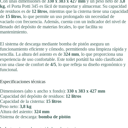
Con unas dimensiones de
330 x 383 x 427 mm
y un peso neto de
3,8
kg
, el Porta Potti 345 es fácil de transportar y almacenar. Su capacidad
de residuos es de
12 litros
, mientras que la cisterna tiene una capacidad
de
15 litros
, lo que permite un uso prolongado sin necesidad de
vaciarlo con frecuencia. Además, cuenta con un indicador del nivel de
llenado del depósito de materias fecales, lo que facilita su
mantenimiento.
El sistema de descarga mediante bomba de pistón asegura un
funcionamiento eficiente y cómodo, permitiendo una limpieza rápida y
sencilla. La altura del asiento es de
324 mm
, lo que proporciona una
experiencia de uso confortable. Este toilet portátil ha sido clasificado
con una clase de confort de
4/5
, lo que refleja su diseño ergonómico y
funcional.
Especificaciones técnicas
Dimensiones (alto x ancho x fondo):
330 x 383 x 427 mm
Capacidad del depósito de residuos:
12 litros
Capacidad de la cisterna:
15 litros
Peso neto:
3,8 kg
Altura del asiento:
324 mm
Sistema de descarga:
bomba de pistón