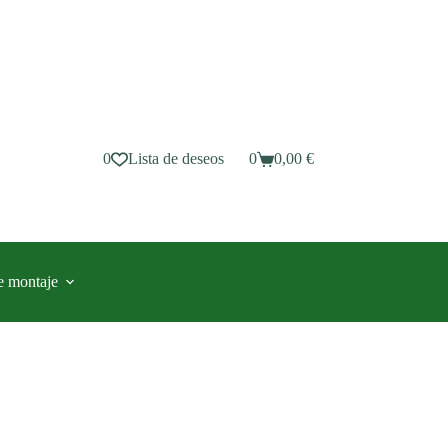
0
Lista de deseos
0
0,00
€
Carro
de
compra
e montaje