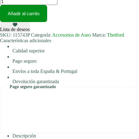
Thetford
Set
de
Añadir al carrito
limpieza
para
WC
Lista de deseos
C250/C260
SKU:
115743P
Categoría:
Accesorios de Aseo
Marca:
Thetford
cantidad
Características adicionales
Calidad superior
Pago seguro
Envíos a toda España & Portugal
Devolución garantizada
Pago seguro garantizado
Descripción