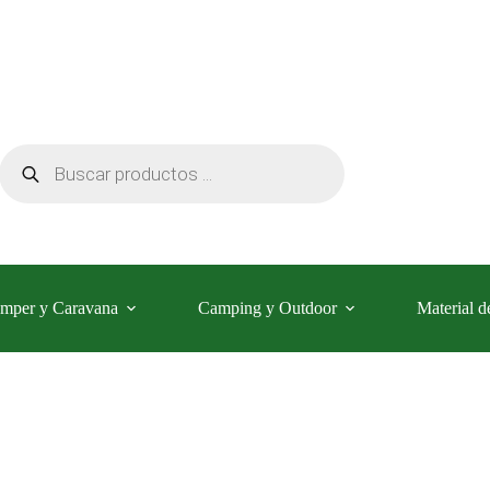
Búsqueda
de
productos
mper y Caravana
Camping y Outdoor
Material d