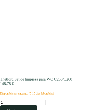
Thetford Set de limpieza para WC C250/C260
148,78
€
Disponible por encargo. (5-15 días laborables)
Thetford
Set
de