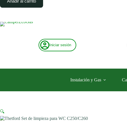
Añadir al carrito
limpieza
para
WC
C250/C260
cantidad
Iniciar sesión
Instalación y Gas
Ca
🔍