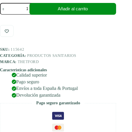
Thetford
Añadir al carrito
Spray
para
inodoro
Aqua
Rinse
Spray
0,5
L
SKU:
115642
-
GER-
CATEGORÍA:
PRODUCTOS SANITARIOS
ENG
MARCA:
THETFORD
cantidad
Características adicionales
Calidad superior
Pago seguro
Envíos a toda España & Portugal
Devolución garantizada
Pago seguro garantizado