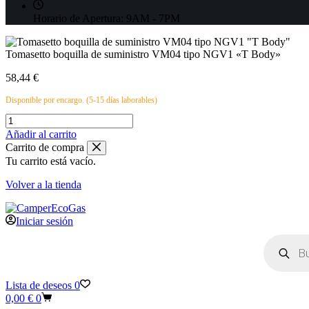
Horario de Apertura:
9AM - 7PM
Tomasetto boquilla de suministro VM04 tipo NGV1 «T Body»
58,44
€
Disponible por encargo. (5-15 días laborables)
Tomasetto
boquilla
Añadir al carrito
de
Carrito de compra
suministro
Tu carrito está vacío.
VM04
tipo
Volver a la tienda
NGV1
"T
Body"
Iniciar sesión
cantidad
Búsqueda
de
productos
Lista de deseos
0
Carro
0,00
€
0