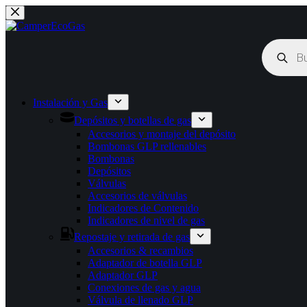
Saltar
al
contenido
Búsqueda
de
productos
Instalación y Gas
Depósitos y botellas de gas
Accesorios y montaje del depósito
Bombonas GLP rellenables
Bombonas
Depósitos
Válvulas
Accesorios de válvulas
Indicadores de Contenido
Indicadores de nivel de gas
Repostaje y retirada de gas
Accesorios & recambios
Adaptador de botella GLP
Adaptador GLP
Conexiones de gas y agua
Válvula de llenado GLP