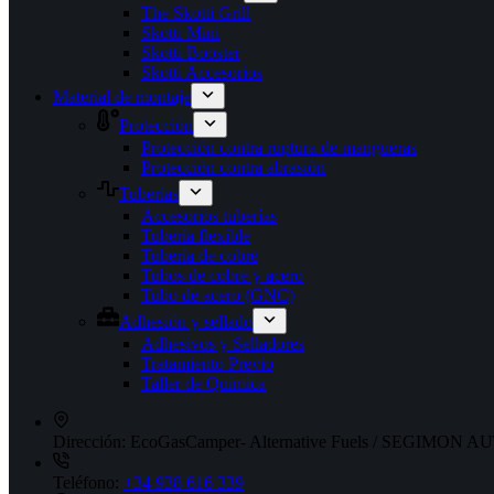
The Skotti Grill
Skotti Mini
Skotti Booster
Skotti Accesorios
Material de montaje
Protección
Protección contra ruptura de mangueras
Protección contra abrasión
Tuberías
Accesorios tuberías
Tubería flexible
Tubería de cobre
Tubos de cobre y acero
Tubo de acero (GNC)
Adhesión y sellado
Adhesivos y Selladores
Tratamiento Previo
Taller de Química
Dirección:
EcoGasCamper- Alternative Fuels / SEGIMON AUT
Teléfono:
+34 938 616 339