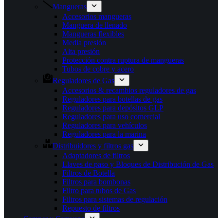
Mangueras
Accesorios mangueras
Manguera de llenado
Mangueras flexibles
Media presión
Alta presión
Protección contra ruptura de mangueras
Tubos de cobre y acero
Reguladores de Gas
Accesorios & recambios reguladores de gas
Reguladores para botellas de gas
Reguladores para depósitos GLP
Reguladores para uso comercial
Reguladores para vehículos
Reguladores para la marina
Distribuidores y filtros gas
Adaptadores de filtros
Llaves de paso y Bloques de Distribución de Gas
Filtros de Botella
Filtros para bombonas
Filtro para tubos de Gas
Filtros para sistemas de regulación
Repuesto de filtros