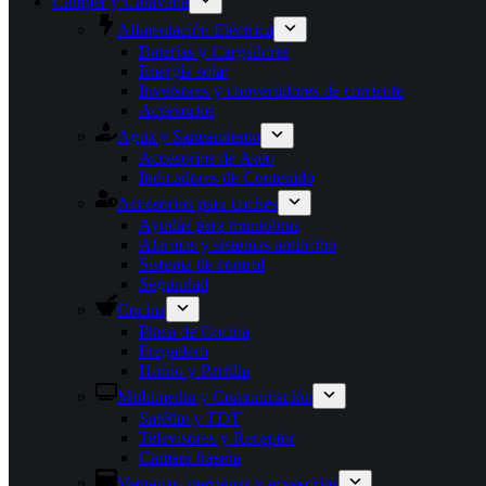
Camper y Caravana
Alimentación Eléctrica
Baterías y Cargadores
Energía solar
Inversores y convertidores de corriente
Accesorios
Agua y Saneamiento
Accesorios de Aseo
Indicadores de Contenido
Accesorios para coches
Ayudas para maniobras
Alarmas y sistemas antirrobo
Sistema de control
Seguridad
Cocina
Placa de Cocina
Fregadero
Horno y Parrilla
Multimedia y Comunicación
Satélite y TDT
Televisores y Receptor
Camara trasera
Ventanas, persianas y accesorios