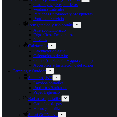
Claraboyas y Respiraderos
Ventanas Laterales
Persianas Enrollables y Mosquiteras
Portón de Servicio
Refrigeración y frío portátil
Aire acondicionado
Frigoríficos Empotrados
Neveras
Calefacción
Calentador de agua
Calentadores de Aire
Combi (calefacción + agua caliente)
Accesorios e Instalación calefacción
Camping y Outdoor
Sanitario | WC
Lavabos portatiles
Productos Sanitarios
Papel Higiénico
Barbacoas portatiles
Cartuchos de gas
Horno y Parrilla
Skotti Grill
Nuevo