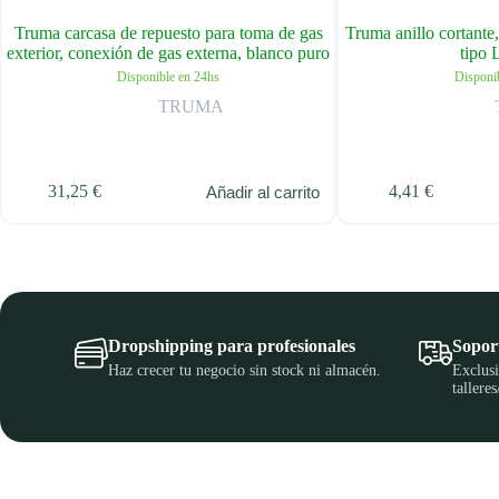
Truma carcasa de repuesto para toma de gas
Truma anillo cortante,
exterior, conexión de gas externa, blanco puro
tipo
Disponible en 24hs
Disponi
TRUMA
31,25
€
4,41
€
Añadir al carrito
Dropshipping para profesionales
Soport
Haz crecer tu negocio sin stock ni almacén.
Exclusi
talleres