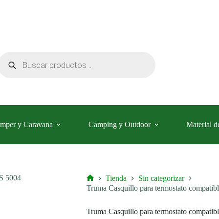
termostato
compatible
con
Truma
S
3004
(P),
Búsqueda
S
de
5004
productos
cantidad
mper y Caravana
Camping y Outdoor
Material d
Tienda
Sin categorizar
Inicio
Truma Casquillo para termostato compatib
Truma Casquillo para termostato compatib