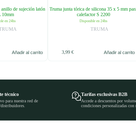
 anillo de sujeción latón
Truma junta tórica de silicona 35 x 5 mm par
 L 10mm
calefactor S 2200
ble en 24hs
Disponible en 24hs
TRUMA
TRUMA
3,99
€
Añadir al carrito
Añadir al carrito
e técnico
Tarifas exclusivas B2B
vo para nuestra red de
Accede a descuentos por volum
/distribuidores.
condiciones personalizadas con 