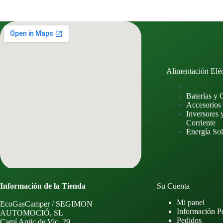
Alimentación Eléc
Baterías y 
Accesorios
Inversores 
Corriente
Energía Sol
Información de la Tienda
Su Cuenta
Mi panel
EcoGasCamper / SEGIMON
Información P
AUTOMOCIÓ, SL
Pedidos
Camí Antic de Vic, 29