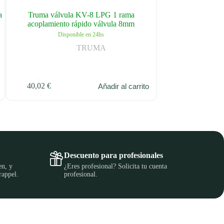
a
Truma válvula KV-8 LPG 1 rama
Truma pasta sellad
acoplamiento rápido válvula 8mm
Dispo
Disponible en 24hs
TRUMA
40,02
€
12,00
€
Añadir al carrito
Descuento para profesionales
en, y
¿Eres profesional? Solicita tu cuenta
rappel.
profesional.