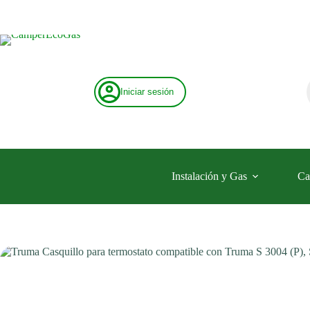
Saltar
al
contenido
Iniciar sesión
Instalación y Gas
Ca