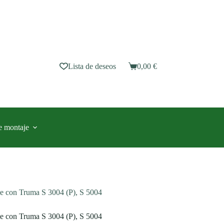
Lista de deseos
0,00
€
Carro
de
compra
e montaje
le con Truma S 3004 (P), S 5004
le con Truma S 3004 (P), S 5004