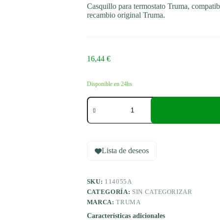
Casquillo para termostato Truma, compatib
recambio original Truma.
16,44
€
Disponible en 24hs
Truma
Casquillo
para
termostato
compatible
con
Truma
Lista de deseos
S
3004
(P),
SKU:
114055A
S
5004
CATEGORÍA:
SIN CATEGORIZAR
cantidad
MARCA:
TRUMA
Características adicionales