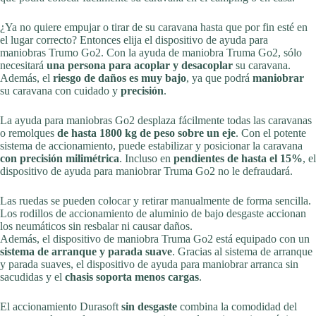
¿Ya no quiere empujar o tirar de su caravana hasta que por fin esté en
el lugar correcto? Entonces elija el dispositivo de ayuda para
maniobras Trumo Go2. Con la ayuda de maniobra Truma Go2, sólo
necesitará
una persona para acoplar y desacoplar
su caravana.
Además, el
riesgo de daños es muy bajo
, ya que podrá
maniobrar
su caravana con cuidado y
precisión
.
La ayuda para maniobras Go2 desplaza fácilmente todas las caravanas
o remolques
de hasta 1800 kg de peso sobre un eje
. Con el potente
sistema de accionamiento, puede estabilizar y posicionar la caravana
con precisión milimétrica
. Incluso en
pendientes de hasta el 15%
, el
dispositivo de ayuda para maniobrar Truma Go2 no le defraudará.
Las ruedas se pueden colocar y retirar manualmente de forma sencilla.
Los rodillos de accionamiento de aluminio de bajo desgaste accionan
los neumáticos sin resbalar ni causar daños.
Además, el dispositivo de maniobra Truma Go2 está equipado con un
sistema de arranque y parada suave
. Gracias al sistema de arranque
y parada suaves, el dispositivo de ayuda para maniobrar arranca sin
sacudidas y el
chasis soporta menos cargas
.
El accionamiento Durasoft
sin desgaste
combina la comodidad del