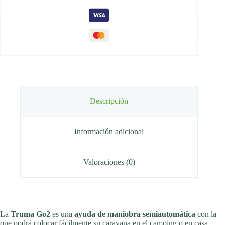
de
conexión
cantidad
Descripción
Información adicional
Valoraciones (0)
La
Truma Go2
es una
ayuda de maniobra semiautomática
con la
que podrá colocar fácilmente su caravana en el camping o en casa.