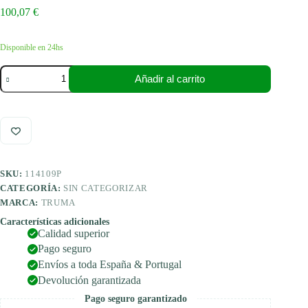
100,07
€
Disponible en 24hs
Truma
Añadir al carrito
Juego
de
chimenea
de
tejado
ø60
mm
para
SKU:
114109P
calefacciones
de
CATEGORÍA:
SIN CATEGORIZAR
gas
MARCA:
TRUMA
S3002/
3004
Características adicionales
Calidad superior
completo
incl.
Pago seguro
tubo
Envíos a toda España & Portugal
de
Devolución garantizada
escape
y
Pago seguro garantizado
juego