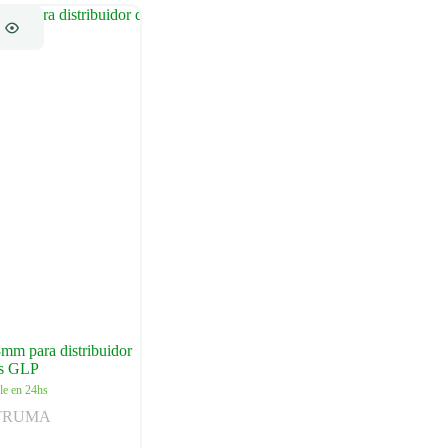
mm para distribuidor
as GLP
le en 24hs
TRUMA