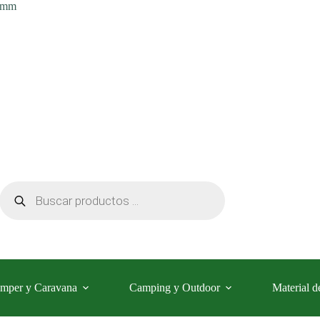
0 mm
Búsqueda
de
productos
mper y Caravana
Camping y Outdoor
Material d