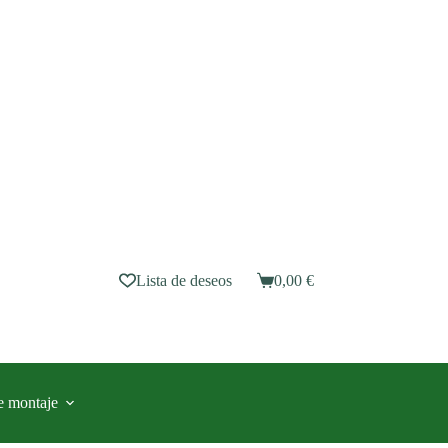
Lista de deseos
0,00
€
Carro
de
compra
e montaje