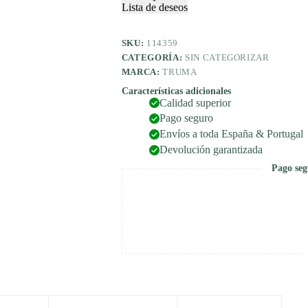
controlador
Lista de deseos
de
heladas
FC
SKU:
114359
TB
CATEGORÍA:
SIN CATEGORIZAR
ø
MARCA:
TRUMA
10
mm
Características adicionales
cantidad
Calidad superior
Pago seguro
Envíos a toda España & Portugal
Devolución garantizada
Pago seg