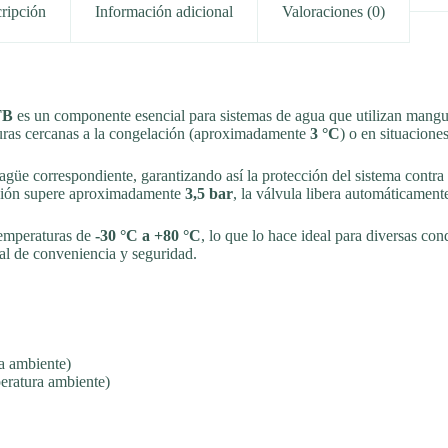
ripción
Información adicional
Valoraciones (0)
TB
es un componente esencial para sistemas de agua que utilizan mangu
turas cercanas a la congelación (aproximadamente
3 °C
) o en situacione
sagüe correspondiente, garantizando así la protección del sistema contr
esión supere aproximadamente
3,5 bar
, la válvula libera automáticament
temperaturas de
-30 °C a +80 °C
, lo que lo hace ideal para diversas con
al de conveniencia y seguridad.
a ambiente)
eratura ambiente)