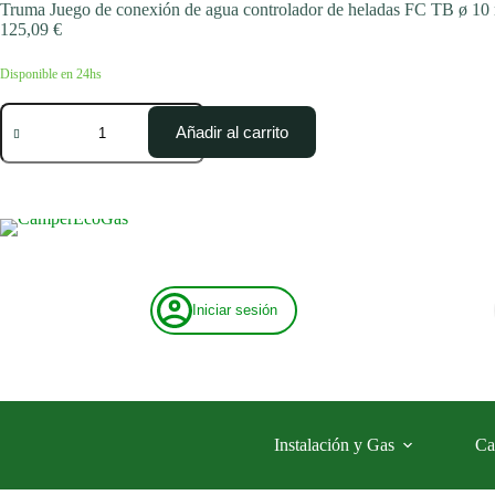
Saltar
Truma Juego de conexión de agua controlador de heladas FC TB ø 1
al
125,09
€
contenido
Disponible en 24hs
Truma
Juego
Añadir al carrito
de
conexión
de
agua
controlador
de
heladas
FC
TB
Iniciar sesión
ø
10
mm
cantidad
Instalación y Gas
Ca