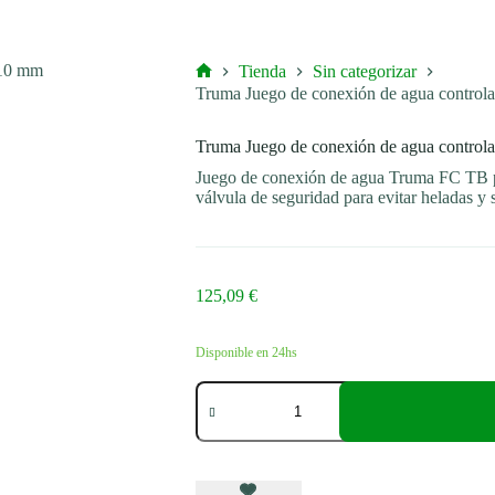
Tienda
Sin categorizar
Inicio
Truma Juego de conexión de agua control
Truma Juego de conexión de agua control
Juego de conexión de agua Truma FC TB p
válvula de seguridad para evitar heladas y 
125,09
€
Disponible en 24hs
Truma
Juego
de
conexión
de
agua