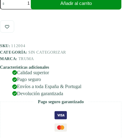
Añadir al carrito
Panel
de
control
CP
Plus
para
calefacciones
Truma
SKU:
112004
Combi,
sin
CATEGORÍA:
SIN CATEGORIZAR
accesorios
MARCA:
TRUMA
cantidad
Características adicionales
Calidad superior
Pago seguro
Envíos a toda España & Portugal
Devolución garantizada
Pago seguro garantizado