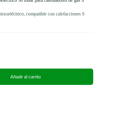
léctrico 30 mbar para calentadores de gas S
zoeléctrico, compatible con calefacciones S
Añadir al carrito