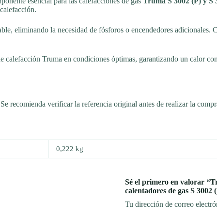
ponente esencial para las calefacciones de gas
Truma S 3002 (P) y S 
calefacción.
able, eliminando la necesidad de fósforos o encendedores adicionales. 
 calefacción Truma en condiciones óptimas, garantizando un calor const
 Se recomienda verificar la referencia original antes de realizar la compr
0,222 kg
Sé el primero en valorar “
calentadores de gas S 3002 (
Tu dirección de correo electró