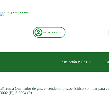
Saltar
al
contenido
Iniciar sesión
Instalación y Gas
Ca