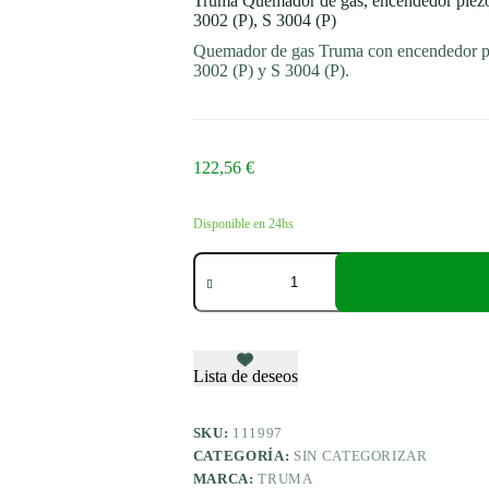
Truma Quemador de gas, encendedor piezoe
3002 (P), S 3004 (P)
Quemador de gas Truma con encendedor pie
3002 (P) y S 3004 (P).
122,56
€
Disponible en 24hs
Truma
Quemador
de
gas,
encendedor
piezoeléctrico
30
Lista de deseos
mbar
para
calentadores
SKU:
111997
de
CATEGORÍA:
SIN CATEGORIZAR
gas
MARCA:
TRUMA
S