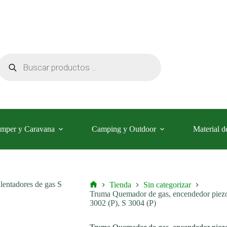
gas,
encendedor
piezoeléctrico
30
mbar
para
calentadores
Búsqueda
de
de
gas
productos
S
3002
(P),
S
3004
(P)
mper y Caravana
Camping y Outdoor
Material d
cantidad
Tienda
Sin categorizar
Inicio
Truma Quemador de gas, encendedor piezoe
3002 (P), S 3004 (P)