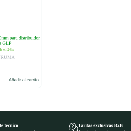
0mm para distribuidor
as GLP
le en 24hs
TRUMA
Añadir al carrito
e técnico
Tarifas exclusivas B2B