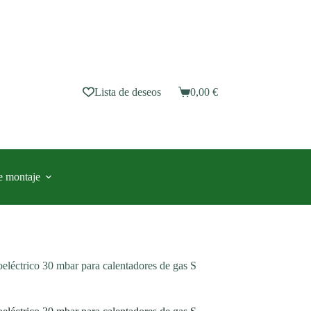
Lista de deseos
0,00
€
Carro
de
compra
e montaje
léctrico 30 mbar para calentadores de gas S