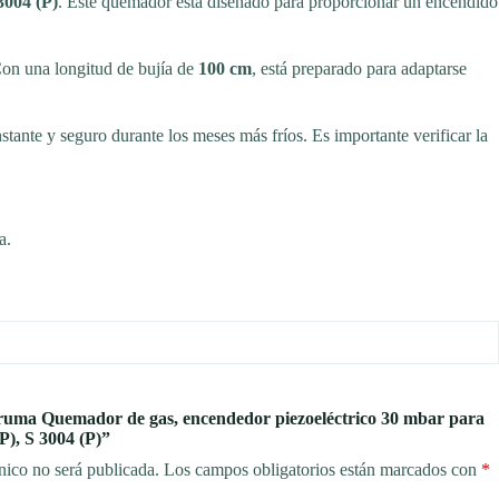
3004 (P)
. Este quemador está diseñado para proporcionar un encendido
Con una longitud de bujía de
100 cm
, está preparado para adaptarse
ante y seguro durante los meses más fríos. Es importante verificar la
a.
Truma Quemador de gas, encendedor piezoeléctrico 30 mbar para
P), S 3004 (P)”
nico no será publicada.
Los campos obligatorios están marcados con
*