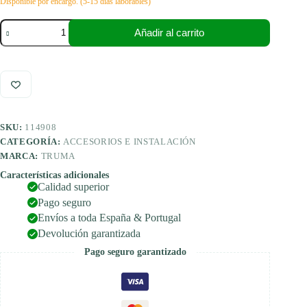
Disponible por encargo. (5-15 días laborables)
Truma
Añadir al carrito
tubo
de
derivación,
tubo
de
ventilador
T
AT
SKU:
114908
65/72
mm
CATEGORÍA:
ACCESORIOS E INSTALACIÓN
-
MARCA:
TRUMA
>
22
Características adicionales
Calidad superior
mm,
gris
Pago seguro
ágata
Envíos a toda España & Portugal
cantidad
Devolución garantizada
Pago seguro garantizado