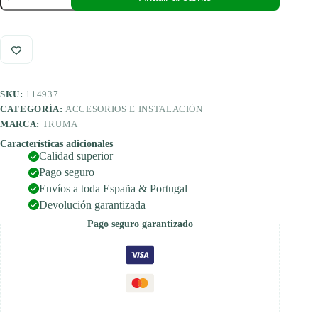
de
salida
final
EM,
gris
ágata
cantidad
SKU:
114937
CATEGORÍA:
ACCESORIOS E INSTALACIÓN
MARCA:
TRUMA
Características adicionales
Calidad superior
Pago seguro
Envíos a toda España & Portugal
Devolución garantizada
Pago seguro garantizado