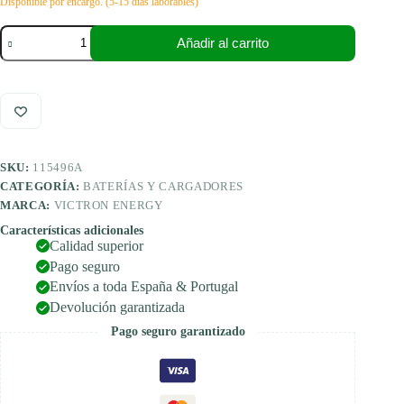
Disponible por encargo. (5-15 días laborables)
Victron
Añadir al carrito
Energy
Blue
Smart
IP65
Cargador
24/8(1)
230
V
SKU:
115496A
CEE
7/16
CATEGORÍA:
BATERÍAS Y CARGADORES
R
MARCA:
VICTRON ENERGY
cantidad
Características adicionales
Calidad superior
Pago seguro
Envíos a toda España & Portugal
Devolución garantizada
Pago seguro garantizado