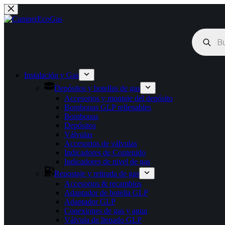
Saltar
al
contenido
Búsqueda
de
productos
Instalación y Gas
Depósitos y botellas de gas
Accesorios y montaje del depósito
Bombonas GLP rellenables
Bombonas
Depósitos
Válvulas
Accesorios de válvulas
Indicadores de Contenido
Indicadores de nivel de gas
Repostaje y retirada de gas
Accesorios & recambios
Adaptador de botella GLP
Adaptador GLP
Conexiones de gas y agua
Válvula de llenado GLP