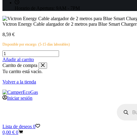
Horario de Apertura:
9AM - 7PM
Victron Energy Cable alargador de 2 metros para Blue Smart Charger
8,59
€
Disponible por encargo. (5-15 días laborables)
Victron
Energy
Añadir al carrito
Cable
Carrito de compra
alargador
Tu carrito está vacío.
de
2
Volver a la tienda
metros
para
Blue
Iniciar sesión
Smart
Búsqueda
Charger
de
cantidad
productos
Lista de deseos
0
Carro
0,00
€
0