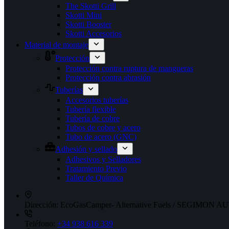
The Skotti Grill
Skotti Mini
Skotti Booster
Skotti Accesorios
Material de montaje
Protección
Protección contra ruptura de mangueras
Protección contra abrasión
Tuberías
Accesorios tuberías
Tubería flexible
Tubería de cobre
Tubos de cobre y acero
Tubo de acero (GNC)
Adhesión y sellado
Adhesivos y Selladores
Tratamiento Previo
Taller de Química
Dirección:
EcoGasCamper- Alternative Fuels / SEGIMON AUT
Teléfono:
+34 938 616 339