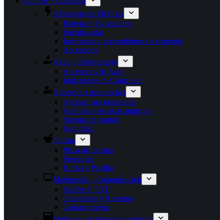
Camper y Caravana
Alimentación Eléctrica
Baterías y Cargadores
Energía solar
Inversores y convertidores de corriente
Accesorios
Agua y Saneamiento
Accesorios de Aseo
Indicadores de Contenido
Accesorios para coches
Ayudas para maniobras
Alarmas y sistemas antirrobo
Sistema de control
Seguridad
Cocina
Placa de Cocina
Fregadero
Horno y Parrilla
Multimedia y Comunicación
Satélite y TDT
Televisores y Receptor
Camara trasera
Ventanas, persianas y accesorios