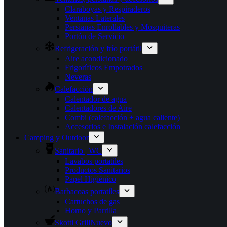
Claraboyas y Respiraderos
Ventanas Laterales
Persianas Enrollables y Mosquiteras
Portón de Servicio
Refrigeración y frío portátil
Aire acondicionado
Frigoríficos Empotrados
Neveras
Calefacción
Calentador de agua
Calentadores de Aire
Combi (calefacción + agua caliente)
Accesorios e Instalación calefacción
Camping y Outdoor
Sanitario | WC
Lavabos portatiles
Productos Sanitarios
Papel Higiénico
Barbacoas portatiles
Cartuchos de gas
Horno y Parrilla
Skotti Grill
Nuevo