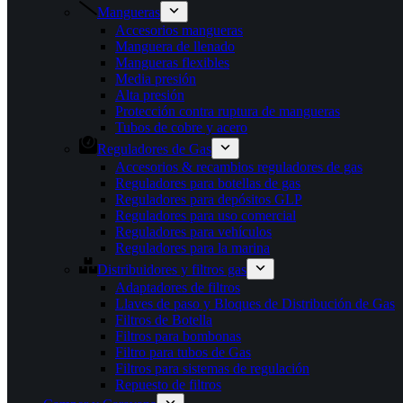
Mangueras
Accesorios mangueras
Manguera de llenado
Mangueras flexibles
Media presión
Alta presión
Protección contra ruptura de mangueras
Tubos de cobre y acero
Reguladores de Gas
Accesorios & recambios reguladores de gas
Reguladores para botellas de gas
Reguladores para depósitos GLP
Reguladores para uso comercial
Reguladores para vehículos
Reguladores para la marina
Distribuidores y filtros gas
Adaptadores de filtros
Llaves de paso y Bloques de Distribución de Gas
Filtros de Botella
Filtros para bombonas
Filtro para tubos de Gas
Filtros para sistemas de regulación
Repuesto de filtros