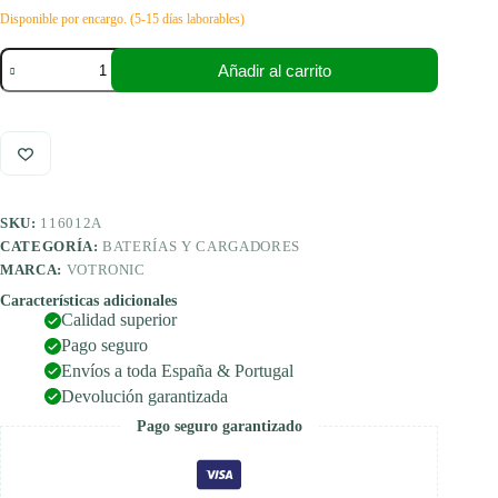
Disponible por encargo. (5-15 días laborables)
Votronic
Añadir al carrito
Cargador
Automático
VAC
1250
F
3A
cantidad
SKU:
116012A
CATEGORÍA:
BATERÍAS Y CARGADORES
MARCA:
VOTRONIC
Características adicionales
Calidad superior
Pago seguro
Envíos a toda España & Portugal
Devolución garantizada
Pago seguro garantizado