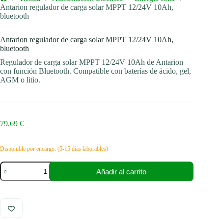
Inicio
Antarion regulador de carga solar MPPT 12/24V 10Ah,
bluetooth
Antarion regulador de carga solar MPPT 12/24V 10Ah,
bluetooth
Regulador de carga solar MPPT 12/24V 10Ah de Antarion
con función Bluetooth. Compatible con baterías de ácido, gel,
AGM o litio.
79,69
€
Disponible por encargo. (5-15 días laborables)
Antarion
Añadir al carrito
regulador
de
carga
solar
MPPT
12/24V