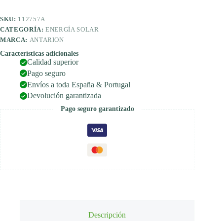
10Ah,
bluetooth
SKU:
112757A
cantidad
CATEGORÍA:
ENERGÍA SOLAR
MARCA:
ANTARION
Características adicionales
Calidad superior
Pago seguro
Envíos a toda España & Portugal
Devolución garantizada
Pago seguro garantizado
Descripción