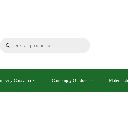
Búsqueda
de
productos
mper y Caravana
Camping y Outdoor
Material d