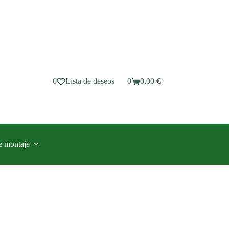
0
Lista de deseos
0
0,00
€
Carro
de
compra
e montaje