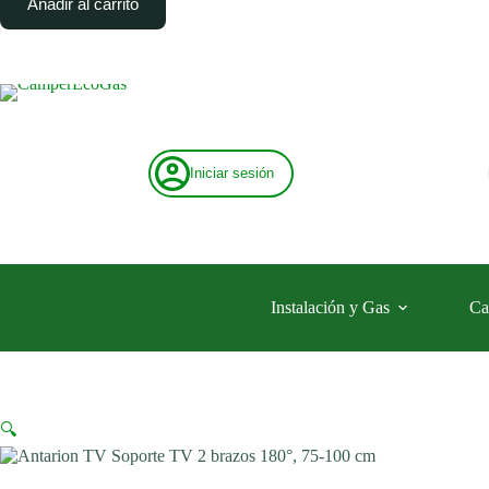
Añadir al carrito
TV
2
brazos
180°,
75-
100
cm
cantidad
Iniciar sesión
Instalación y Gas
Ca
🔍