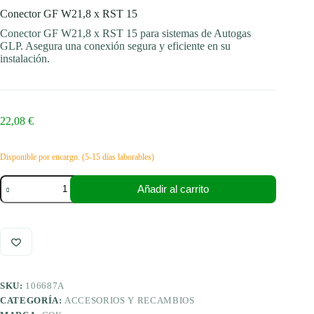
Conector GF W21,8 x RST 15
Conector GF W21,8 x RST 15 para sistemas de Autogas
GLP. Asegura una conexión segura y eficiente en su
instalación.
22,08
€
Disponible por encargo. (5-15 días laborables)
Conector
Añadir al carrito
GF
W21,8
x
RST
15
cantidad
SKU:
106687A
CATEGORÍA:
ACCESORIOS Y RECAMBIOS