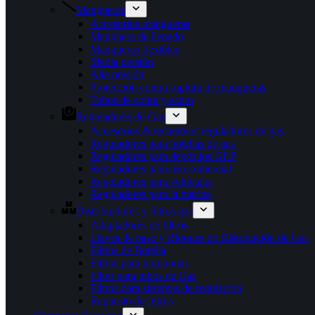
Mangueras
Accesorios mangueras
Manguera de llenado
Mangueras flexibles
Media presión
Alta presión
Protección contra ruptura de mangueras
Tubos de cobre y acero
Reguladores de Gas
Accesorios & recambios reguladores de gas
Reguladores para botellas de gas
Reguladores para depósitos GLP
Reguladores para uso comercial
Reguladores para vehículos
Reguladores para la marina
Distribuidores y filtros gas
Adaptadores de filtros
Llaves de paso y Bloques de Distribución de Gas
Filtros de Botella
Filtros para bombonas
Filtro para tubos de Gas
Filtros para sistemas de regulación
Repuesto de filtros