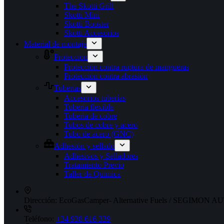
The Skotti Grill
Skotti Mini
Skotti Booster
Skotti Accesorios
Material de montaje
Protección
Protección contra ruptura de mangueras
Protección contra abrasión
Tuberías
Accesorios tuberías
Tubería flexible
Tubería de cobre
Tubos de cobre y acero
Tubo de acero (GNC)
Adhesión y sellado
Adhesivos y Selladores
Tratamiento Previo
Taller de Química
Dirección:
EcoGasCamper- Alternative Fuels / SEGIMON AUT
Teléfono:
+34 938 616 339