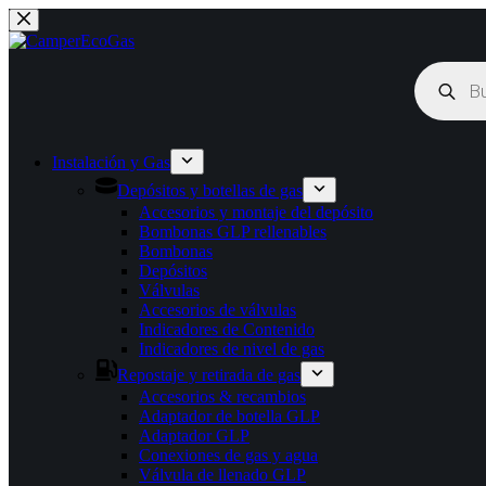
Saltar
al
contenido
Búsqueda
de
productos
Instalación y Gas
Depósitos y botellas de gas
Accesorios y montaje del depósito
Bombonas GLP rellenables
Bombonas
Depósitos
Válvulas
Accesorios de válvulas
Indicadores de Contenido
Indicadores de nivel de gas
Repostaje y retirada de gas
Accesorios & recambios
Adaptador de botella GLP
Adaptador GLP
Conexiones de gas y agua
Válvula de llenado GLP