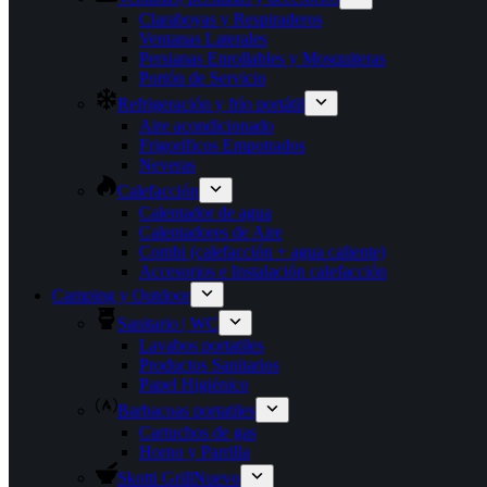
Claraboyas y Respiraderos
Ventanas Laterales
Persianas Enrollables y Mosquiteras
Portón de Servicio
Refrigeración y frío portátil
Aire acondicionado
Frigoríficos Empotrados
Neveras
Calefacción
Calentador de agua
Calentadores de Aire
Combi (calefacción + agua caliente)
Accesorios e Instalación calefacción
Camping y Outdoor
Sanitario | WC
Lavabos portatiles
Productos Sanitarios
Papel Higiénico
Barbacoas portatiles
Cartuchos de gas
Horno y Parrilla
Skotti Grill
Nuevo