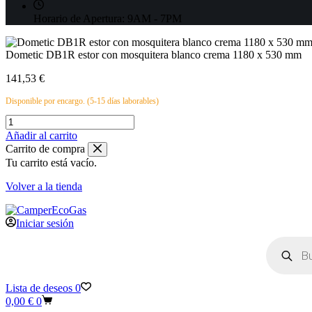
Horario de Apertura:
9AM - 7PM
Dometic DB1R estor con mosquitera blanco crema 1180 x 530 mm
141,53
€
Disponible por encargo. (5-15 días laborables)
Dometic
DB1R
Añadir al carrito
estor
Carrito de compra
con
Tu carrito está vacío.
mosquitera
blanco
Volver a la tienda
crema
1180
x
Iniciar sesión
530
Búsqueda
mm
de
cantidad
productos
Lista de deseos
0
Carro
0,00
€
0