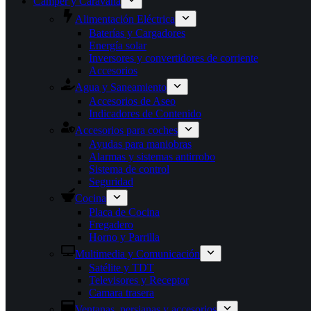
Camper y Caravana
Alimentación Eléctrica
Baterías y Cargadores
Energía solar
Inversores y convertidores de corriente
Accesorios
Agua y Saneamiento
Accesorios de Aseo
Indicadores de Contenido
Accesorios para coches
Ayudas para maniobras
Alarmas y sistemas antirrobo
Sistema de control
Seguridad
Cocina
Placa de Cocina
Fregadero
Horno y Parrilla
Multimedia y Comunicación
Satélite y TDT
Televisores y Receptor
Camara trasera
Ventanas, persianas y accesorios