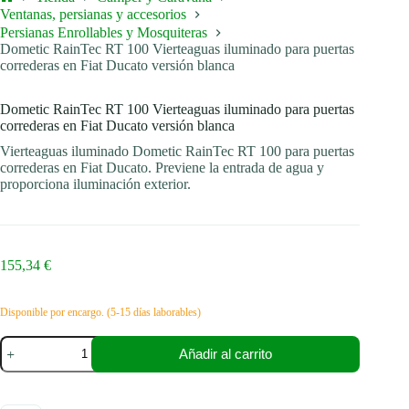
Inicio
Ventanas, persianas y accesorios
Persianas Enrollables y Mosquiteras
Dometic RainTec RT 100 Vierteaguas iluminado para puertas
correderas en Fiat Ducato versión blanca
Dometic RainTec RT 100 Vierteaguas iluminado para puertas
correderas en Fiat Ducato versión blanca
Vierteaguas iluminado Dometic RainTec RT 100 para puertas
correderas en Fiat Ducato. Previene la entrada de agua y
proporciona iluminación exterior.
155,34
€
Disponible por encargo. (5-15 días laborables)
Dometic
Añadir al carrito
RainTec
RT
100
Vierteaguas