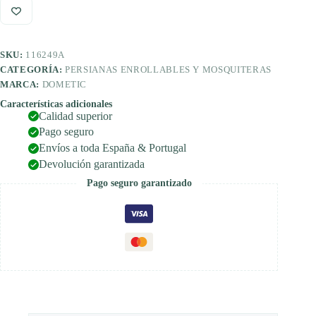
iluminado
para
puertas
correderas
SKU:
116249A
en
Fiat
CATEGORÍA:
PERSIANAS ENROLLABLES Y MOSQUITERAS
Ducato
MARCA:
DOMETIC
versión
blanca
Características adicionales
Calidad superior
cantidad
Pago seguro
Envíos a toda España & Portugal
Devolución garantizada
Pago seguro garantizado