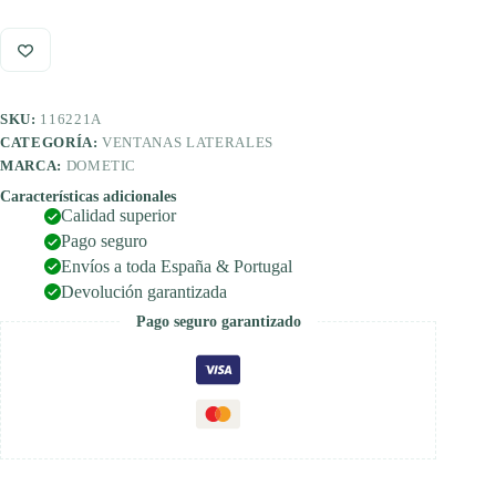
de
ventilación
de
ajuste
continuo
para
SKU:
116221A
vehículos
con
CATEGORÍA:
VENTANAS LATERALES
diseño
MARCA:
DOMETIC
redondeado
cantidad
Características adicionales
Calidad superior
Pago seguro
Envíos a toda España & Portugal
Devolución garantizada
Pago seguro garantizado